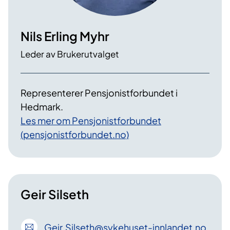
​Nils Erling Myhr
Leder av Brukerutvalget
Representerer ​P​ensjonistforbundet i
Hedmark​.
Les mer om ​​Pensjonistforbundet
(pensjonistforbundet.no)​
Geir Silseth
Geir
.Silseth
@sykehuset-innlandet
.no