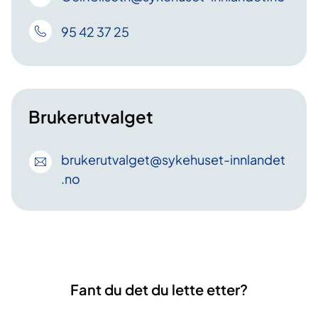
95 42 37 25
Brukerutvalget
brukerutvalget
@sykehuset-innlandet
.no
Fant du det du lette etter?