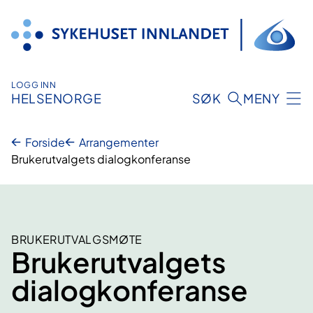
Hopp
til
innhold
LOGG INN
HELSENORGE
SØK
MENY
Forside
Arrangementer
Brukerutvalgets dialogkonferanse
BRUKERUTVALGSMØTE
Brukerutvalgets
dialogkonferanse