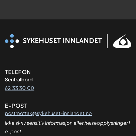
Kontaktinformasjon
TELEFON
Sentralbord
62 33 30 00
E-POST
postmottak@sykehuset-innlandet.no
Ikke skriv sensitiv informasjon eller helseopplysninger i
e-post.