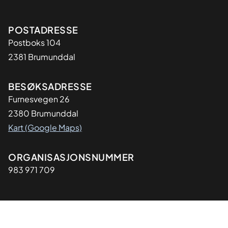
Adresse
POSTADRESSE
Postboks 104
2381 Brumunddal
BESØKSADRESSE
Furnesvegen 26
2380 Brumunddal
Kart (Google Maps)
Organisasjon
ORGANISASJONSNUMMER
983 971 709