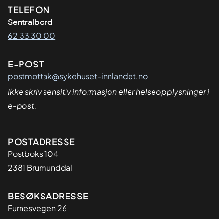
Kontaktinformasjon
TELEFON
Sentralbord
62 33 30 00
E-POST
postmottak@sykehuset-innlandet.no
Ikke skriv sensitiv informasjon eller helseopplysninger i
e-post.
Adresse
POSTADRESSE
Postboks 104
2381 Brumunddal
BESØKSADRESSE
Furnesvegen 26