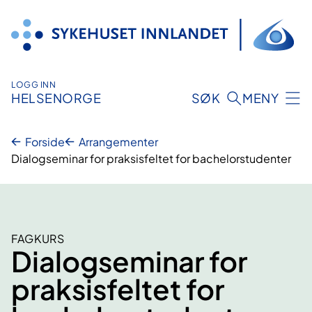
Hopp
til
innhold
LOGG INN
HELSENORGE
SØK
MENY
Forside
Arrangementer
Dialogseminar for praksisfeltet for bachelorstudenter
FAGKURS
Dialogseminar for
praksisfeltet for