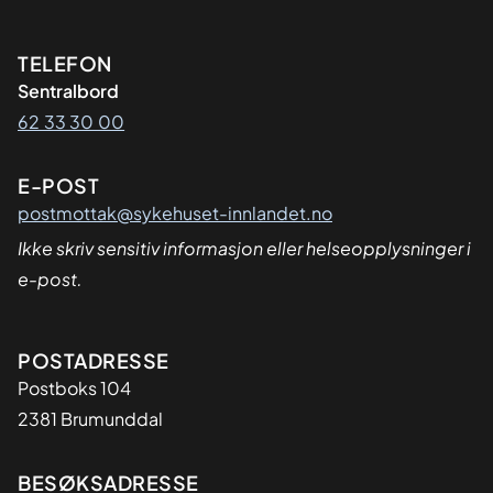
Kontaktinformasjon
TELEFON
Sentralbord
62 33 30 00
E-POST
postmottak@sykehuset-innlandet.no
Ikke skriv sensitiv informasjon eller helseopplysninger i
e-post.
Adresse
POSTADRESSE
Postboks 104
2381 Brumunddal
BESØKSADRESSE