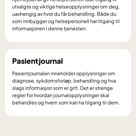
utvalgte og viktige helseopplysninger om deg,
uavhengig av hvor du får behandling. Både du
som innbygger og helsepersonell har tilgang til
informasjonen i denne tjenesten.
K
j
e
r
Pasientjournal
n
e
​Pasientjournalen inneholder opplysninger om
j
diagnose, sykdomsforløp, behandling og hva
o
slags informasjon som er gitt. Det er strenge
u
regler for hvordan journalopplysninger skal
r
behandles og hvem som kan ha tilgang til dem.
n
P
a
a
l
s
i