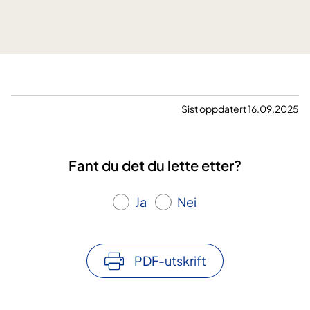
e
n
t
j
o
u
r
Sist oppdatert 16.09.2025
n
a
l
Fant du det du lette etter?
Ja
Nei
PDF-utskrift