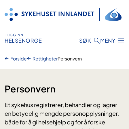
Hopp
til
innhold
LOGG INN
HELSENORGE
SØK
MENY
Forside
Rettigheter
Personvern
Personvern
Et sykehus registrerer, behandler og lagrer
en betydelig mengde personopplysninger,
både for å gi helsehjelp og for å forske.