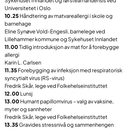
Sykehuset Innlandet og førsteamanuensis ved
Universitetet i Oslo
10.25
Håndtering av matvareallergi i skole og
barnehage
Eline Synøve Vold-Engesli, barnelege ved
Lillehammer kommune og Sykehuset Innlandet
11.00
Tidlig introduksjon av mat for å forebygge
allergi
Karin L. Carlsen
11.35
Forebygging av infeksjon med respiratorisk
syncytialt virus (RS-virus)
Fredrik Skår, lege ved Folkehelseinstituttet
12.00
Lunsj
13.00
Humant papillomvirus – valg av vaksine,
myter og sannheter
Fredrik Skår, lege ved Folkehelseinstituttet
13.35
Gravides stressnivå og sammenhengen