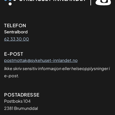
Kontaktinformasjon
TELEFON
Sentralbord
62 33 30 00
E-POST
postmottak@sykehuset-innlandet.no
Ikke skriv sensitiv informasjon eller helseopplysninger i
e-post.
Adresse
POSTADRESSE
Postboks 104
2381 Brumunddal