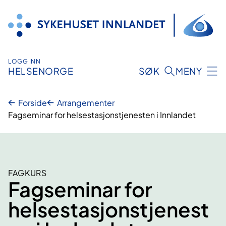
Hopp
til
innhold
LOGG INN
HELSENORGE
SØK
MENY
Forside
Arrangementer
Fagseminar for helsestasjonstjenesten i Innlandet
FAGKURS
Fagseminar for
helsestasjonstjenest