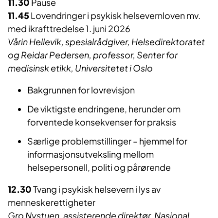
11.30
Pause
11.45
Lovendringer i psykisk helsevernloven mv.
med ikrafttredelse 1. juni 2026
Vårin Hellevik, spesialrådgiver, Helsedirektoratet
og Reidar Pedersen, professor, Senter for
medisinsk etikk, Universitetet i Oslo
Bakgrunnen for lovrevisjon
De viktigste endringene, herunder om
forventede konsekvenser for praksis
Særlige problemstillinger – hjemmel for
informasjonsutveksling mellom
helsepersonell, politi og pårørende
12.30
Tvang i psykisk helsevern i lys av
menneskerettigheter
Gro Nystuen, assisterende direktør, Nasjonal