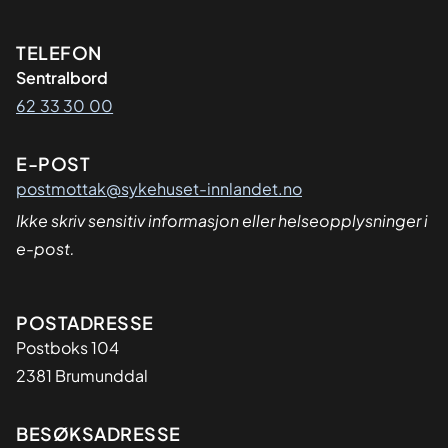
Kontaktinformasjon
TELEFON
Sentralbord
62 33 30 00
E-POST
postmottak@sykehuset-innlandet.no
Ikke skriv sensitiv informasjon eller helseopplysninger i
e-post.
Adresse
POSTADRESSE
Postboks 104
2381 Brumunddal
BESØKSADRESSE