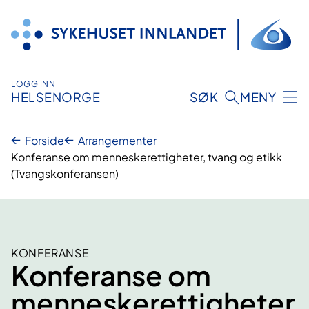
Hopp
til
innhold
LOGG INN
HELSENORGE
SØK
MENY
Forside
Arrangementer
Konferanse om menneskerettigheter, tvang og etikk
(Tvangskonferansen)
KONFERANSE
Konferanse om
menneskerettigheter