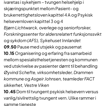
ivaretas i sykehjem – tvungen helsehjelp i
skjæringspunktet mellom Pasient- og
brukerrettighetsloven kapittel 4 A og Psykisk
helsevernloven kapittel 3 og 4
Bjørn Lichtwarck, o
verlege og seniorforsker,
Forskningssenter for aldersrelatert funksjonssvikt
og sykdom (AFS), Sykehuset Innlandet
09.50
Pause med utsjekk og pausemat
10.15
Organisering og erfaring fra samarbeid
mellom spesialisthelsetjenesten og kommunen
ved utskrivelse av pasienter dømt til behandling
Øyvind Schefte, virksomhetsleder, Drammen
kommune og Asgeir Johnsen, teamleder FACT
sikkerhet, Vestre Viken
10.45
Dom til tvungent psykisk helsevern versus
vanlig/sivilrettslig tvungent vern. Ulike rammer i
samme tjeneste