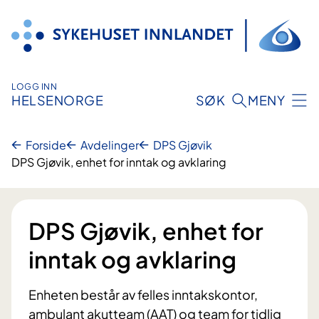
Hopp
til
innhold
LOGG INN
HELSENORGE
SØK
MENY
Forside
Avdelinger
DPS Gjøvik
DPS Gjøvik, enhet for inntak og avklaring
DPS Gjøvik, enhet for
inntak og avklaring
Enheten består av felles inntakskontor,
ambulant akutteam (AAT) og team for tidlig