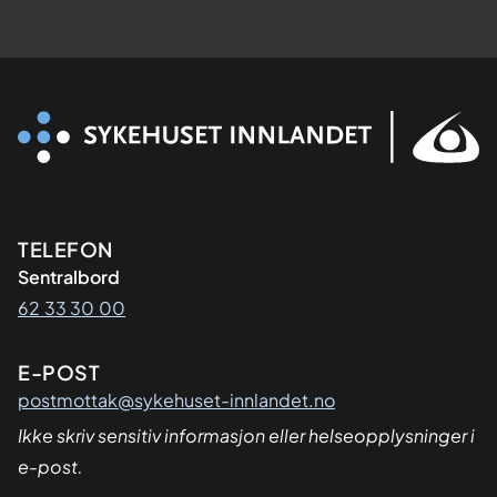
Kontaktinformasjon
TELEFON
Sentralbord
62 33 30 00
E-POST
postmottak@sykehuset-innlandet.no
Ikke skriv sensitiv informasjon eller helseopplysninger i
e-post.