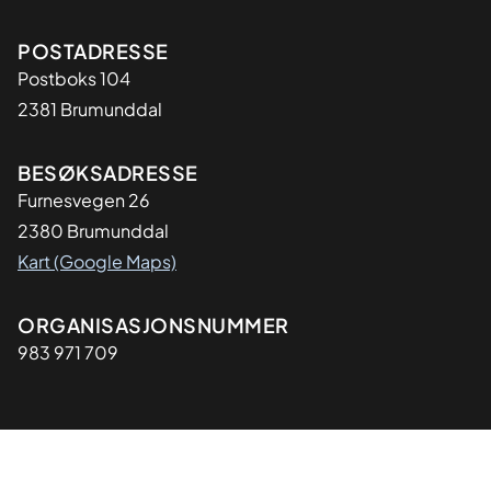
Adresse
POSTADRESSE
Postboks 104
2381 Brumunddal
BESØKSADRESSE
Furnesvegen 26
2380 Brumunddal
Kart (Google Maps)
Organisasjon
ORGANISASJONSNUMMER
983 971 709