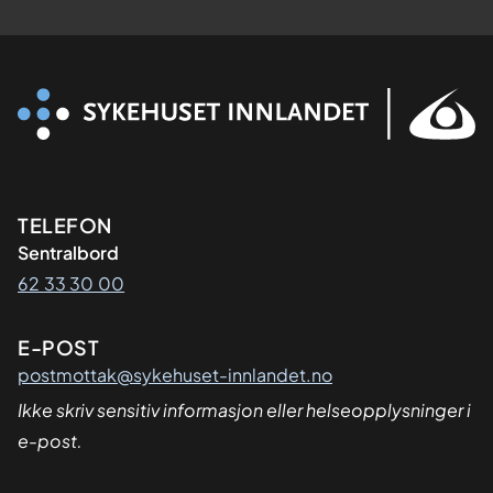
Kontaktinformasjon
TELEFON
Sentralbord
62 33 30 00
E-POST
postmottak@sykehuset-innlandet.no
Ikke skriv sensitiv informasjon eller helseopplysninger i
e-post.