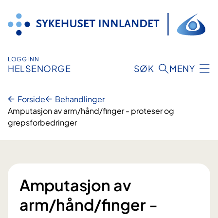
Hopp
til
innhold
LOGG INN
HELSENORGE
SØK
MENY
Forside
Behandlinger
Amputasjon av arm/hånd/finger - proteser og
grepsforbedringer
Amputasjon av
arm/hånd/finger -