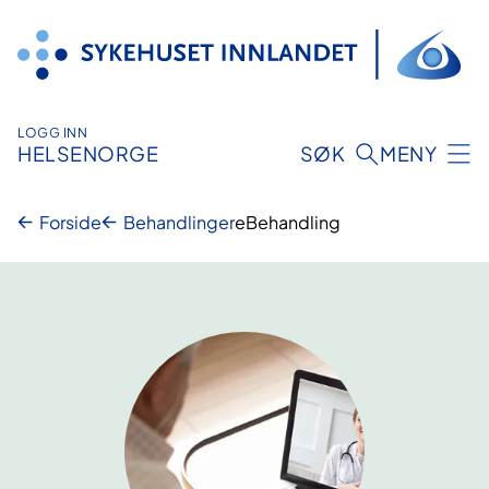
Hopp
til
innhold
LOGG INN
HELSENORGE
SØK
MENY
Forside
Behandlinger
eBehandling