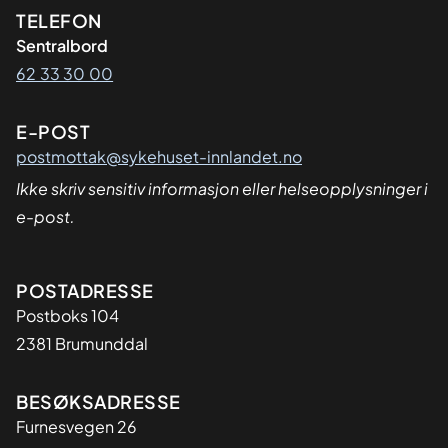
Kontaktinformasjon
TELEFON
Sentralbord
62 33 30 00
E-POST
postmottak@sykehuset-innlandet.no
Ikke skriv sensitiv informasjon eller helseopplysninger i
e-post.
Adresse
POSTADRESSE
Postboks 104
2381 Brumunddal
BESØKSADRESSE
Furnesvegen 26