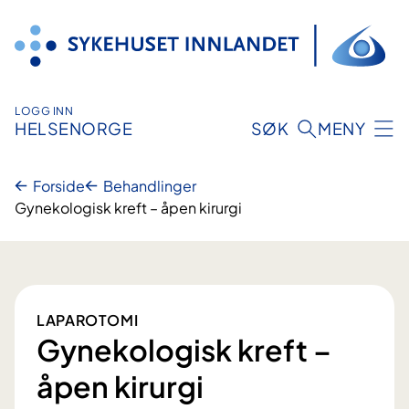
Hopp
til
innhold
LOGG INN
HELSENORGE
SØK
MENY
Forside
Behandlinger
Gynekologisk kreft – åpen kirurgi
LAPAROTOMI
Gynekologisk kreft –
åpen kirurgi