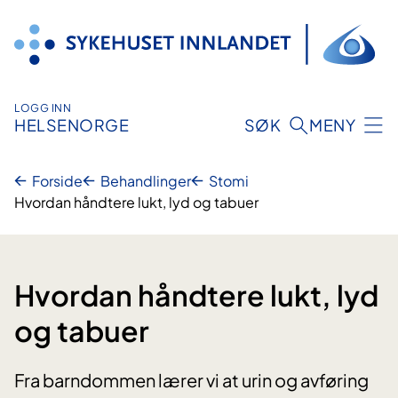
Hopp
til
innhold
LOGG INN
HELSENORGE
SØK
MENY
Forside
Behandlinger
Stomi
Hvordan håndtere lukt, lyd og tabuer
Hvordan håndtere lukt, lyd
og tabuer
Fra barndommen lærer vi at urin og avføring