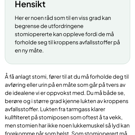
Hensikt
Her er noen råd som til en viss grad kan
begrense de utfordringene
stomiopererte kan oppleve fordi de må
forholde seg til kroppens avfallsstoffer på
en ny måte.
Å få anlagt stomi, fører til at du må forholde deg til
avføring eller urin på en måte som går på tvers av
de idealene vi er oppvokst med. Du må både se,
berøre og i større grad kjenne lukten av kroppens
avfallsstoffer. Lukten fra tarmgass klarer
kullfilteret på stomiposen som oftest å ta vekk,
men stomien har ikke noen lukkemuskel så lyd kan
forekomme når som helst. Som stomioperert må