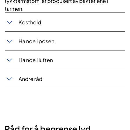
tykktarmstomi er produsert av bakteriene i
tarmen.
Kosthold
Ha noe i posen
Ha noe i luften
Andre råd
Råd for å begrense lyd