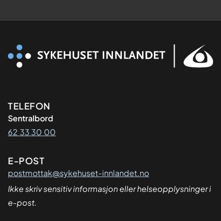
Kontaktinformasjon
TELEFON
Sentralbord
62 33 30 00
E-POST
postmottak@sykehuset-innlandet.no
Ikke skriv sensitiv informasjon eller helseopplysninger i
e-post.