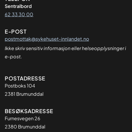
Sentralbord
62 33 30 00
E-POST
postmottak@sykehuset-innlandet.no
Ikke skriv sensitiv informasjon eller helseopplysninger i
e-post.
Adresse
POSTADRESSE
Postboks 104
2381 Brumunddal
BESØKSADRESSE
Furnesvegen 26
2380 Brumunddal