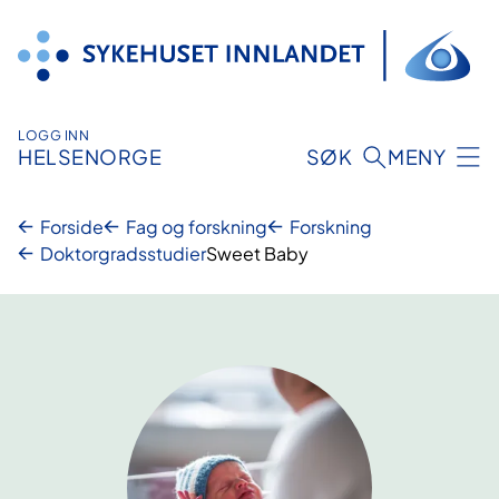
Hopp
til
innhold
LOGG INN
HELSENORGE
SØK
MENY
Forside
Fag og forskning
Forskning
Doktorgradsstudier
Sweet Baby