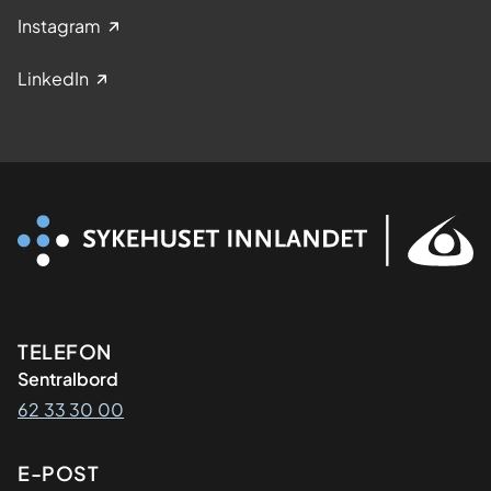
Instagram
LinkedIn
Kontaktinformasjon
TELEFON
Sentralbord
62 33 30 00
E-POST