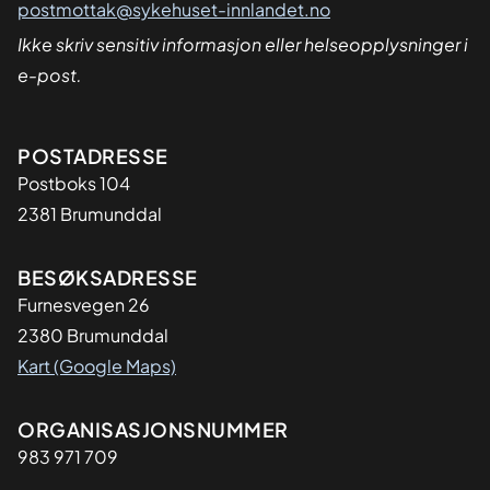
postmottak@sykehuset-innlandet.no
Ikke skriv sensitiv informasjon eller helseopplysninger i
e-post.
Adresse
POSTADRESSE
Postboks 104
2381 Brumunddal
BESØKSADRESSE
Furnesvegen 26
2380 Brumunddal
Kart (Google Maps)
Organisasjon
ORGANISASJONSNUMMER
983 971 709