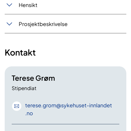
Hensikt
Prosjektbeskrivelse
Kontakt
Terese Grøm
Stipendiat
terese
.grom
@sykehuset-innlandet
.no