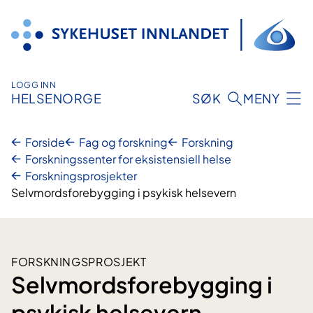
Hopp
til
innhold
LOGG INN
HELSENORGE
SØK
MENY
Forside
Fag og forskning
Forskning
Forskningssenter for eksistensiell helse
Forskningsprosjekter
Selvmordsforebygging i psykisk helsevern
FORSKNINGSPROSJEKT
Selvmordsforebygging i
psykisk helsevern