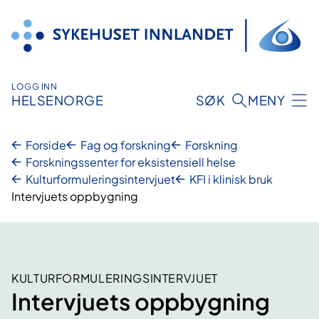
Hopp
til
innhold
LOGG INN
HELSENORGE
SØK
MENY
Forside
Fag og forskning
Forskning
Forskningssenter for eksistensiell helse
Kulturformuleringsintervjuet
KFI i klinisk bruk
Intervjuets oppbygning
KULTURFORMULERINGSINTERVJUET
Intervjuets oppbygning