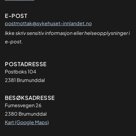
E-POST
postmottak@sykehuset-innlandet.no
Ikke skriv sensitiv informasjon eller helseopplysninger i
e-post.
Adresse
POSTADRESSE
Postboks 104
2381 Brumunddal
BESØKSADRESSE
Furnesvegen 26
2380 Brumunddal
Kart (Google Maps)