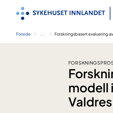
Hopp
til
innhold
Forside
..
.
Forskningsbasert evaluering av
FORSKNINGSPROS
Forskni
modell i
Valdres