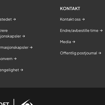
KONTAKT
stedet
Kontakt oss
trere
Endre/avbestille time
sjonskapsler
Media
rmasjonskapsler
Offentlig postjournal
onvern
jengelighet