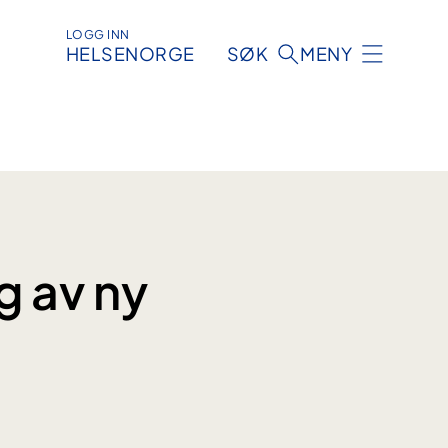
LOGG INN
HELSENORGE
SØK
MENY
g av ny