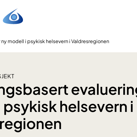
 ny modell i psykisk helsevern i Valdresregionen
JEKT
ngsbasert evaluerin
 psykisk helsevern i
regionen