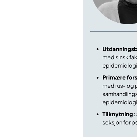
Utdannings
medisinsk faku
epidemiologi
Primære fors
med rus- og p
samhandlingsm
epidemiologi
Tilknytning:
seksjon for p