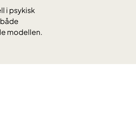
l i psykisk
a både
kle modellen.