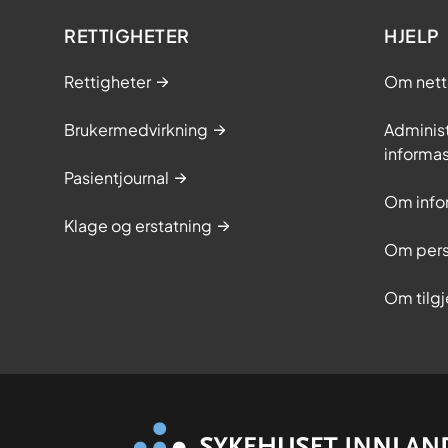
RETTIGHETER
HJELP
Rettigheter
Om nett
Brukermedvirkning
Adminis
informa
Pasientjournal
Om info
Klage og erstatning
Om pers
Om tilg