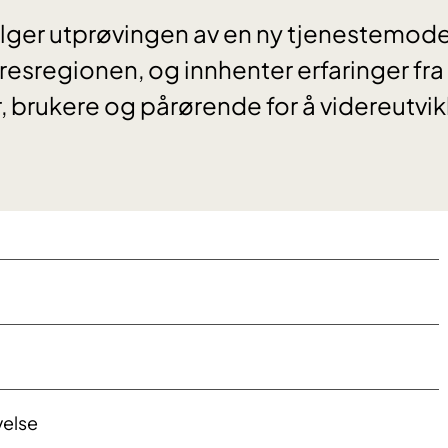
lger utprøvingen av en ny tjenestemodel
dresregionen, og innhenter erfaringer fr
, brukere og pårørende for å videreutvi
velse