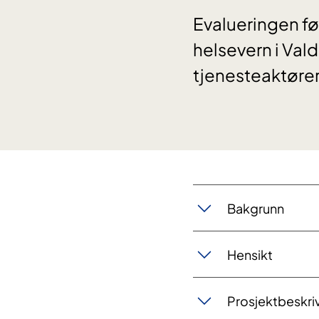
Evalueringen fø
helsevern i Val
tjenesteaktører
Bakgrunn
Hensikt
Prosjektbeskri