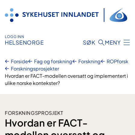
Hopp
til
innhold
LOGG INN
HELSENORGE
SØK
MENY
Forside
Fag og forskning
Forskning
ROPforsk
Forskningsprosjekter
Hvordan er FACT-modellen oversatt og implementert i
ulike norske kontekster?
FORSKNINGSPROSJEKT
Hvordan er FACT-
modellen oversatt og