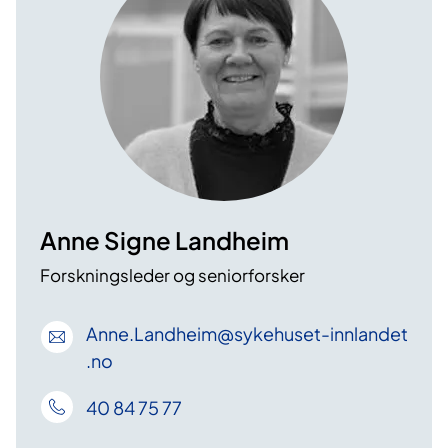
Anne Signe Landheim
Forskningsleder og seniorforsker
Anne
.Landheim
@sykehuset-innlandet
.no
40 84 75 77