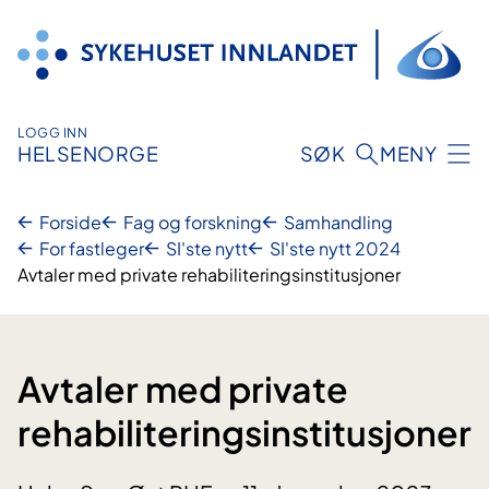
Hopp
til
innhold
LOGG INN
HELSENORGE
SØK
MENY
Forside
Fag og forskning
Samhandling
For fastleger
SI'ste nytt
SI'ste nytt 2024
Avtaler med private rehabiliteringsinstitusjoner
Avtaler med private
rehabiliteringsinstitusjoner