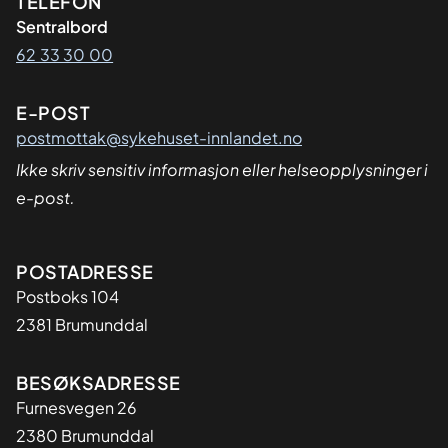
Kontaktinformasjon
TELEFON
Sentralbord
62 33 30 00
E-POST
postmottak@sykehuset-innlandet.no
Ikke skriv sensitiv informasjon eller helseopplysninger i
e-post.
Adresse
POSTADRESSE
Postboks 104
2381 Brumunddal
BESØKSADRESSE
Furnesvegen 26
2380 Brumunddal