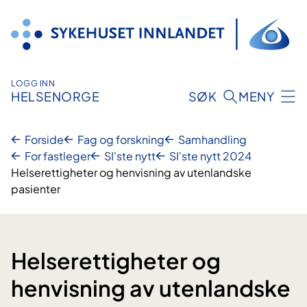
Hopp
til
innhold
LOGG INN
HELSENORGE
SØK
MENY
Forside
Fag og forskning
Samhandling
For fastleger
SI'ste nytt
SI'ste nytt 2024
Helserettigheter og henvisning av utenlandske
pasienter
Helserettigheter og
henvisning av utenlandske