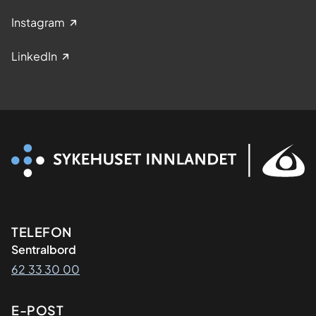
Instagram
LinkedIn
Kontaktinformasjon
TELEFON
Sentralbord
62 33 30 00
E-POST