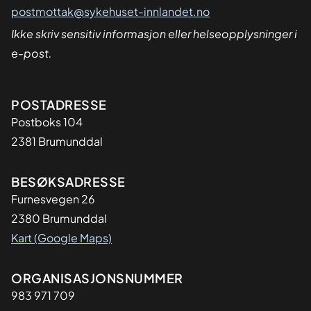
postmottak@sykehuset-innlandet.no
Ikke skriv sensitiv informasjon eller helseopplysninger i
e-post.
Adresse
POSTADRESSE
Postboks 104
2381 Brumunddal
BESØKSADRESSE
Furnesvegen 26
2380 Brumunddal
Kart (Google Maps)
Organisasjon
ORGANISASJONSNUMMER
983 971 709