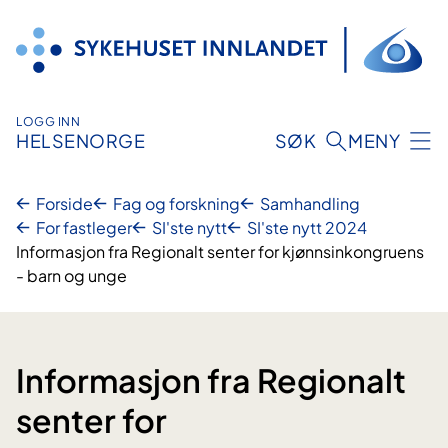
Hopp
til
innhold
LOGG INN
HELSENORGE
SØK
MENY
Forside
Fag og forskning
Samhandling
For fastleger
SI'ste nytt
SI'ste nytt 2024
Informasjon fra Regionalt senter for kjønnsinkongruens
- barn og unge
Informasjon fra Regionalt
senter for