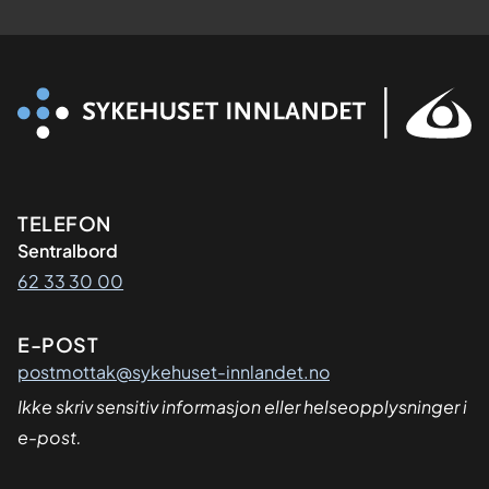
Kontaktinformasjon
TELEFON
Sentralbord
62 33 30 00
E-POST
postmottak@sykehuset-innlandet.no
Ikke skriv sensitiv informasjon eller helseopplysninger i
e-post.