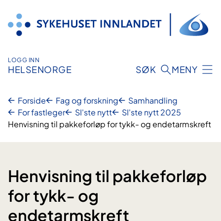
Hopp
til
innhold
LOGG INN
HELSENORGE
SØK
MENY
Forside
Fag og forskning
Samhandling
For fastleger
SI'ste nytt
SI'ste nytt 2025
Henvisning til pakkeforløp for tykk- og endetarmskreft
Henvisning til pakkeforløp
for tykk- og
endetarmskreft