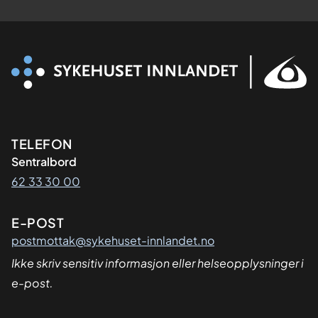
Kontaktinformasjon
TELEFON
Sentralbord
62 33 30 00
E-POST
postmottak@sykehuset-innlandet.no
Ikke skriv sensitiv informasjon eller helseopplysninger i
e-post.