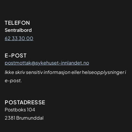
Kontaktinformasjon
TELEFON
Sentralbord
62 33 30 00
E-POST
postmottak@sykehuset-innlandet.no
Ikke skriv sensitiv informasjon eller helseopplysninger i
e-post.
Adresse
POSTADRESSE
Postboks 104
2381 Brumunddal