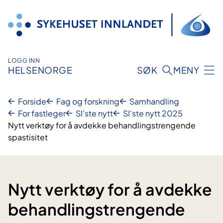
Hopp
til
innhold
LOGG INN
HELSENORGE
SØK
MENY
Forside
Fag og forskning
Samhandling
For fastleger
SI'ste nytt
SI'ste nytt 2025
Nytt verktøy for å avdekke behandlingstrengende
spastisitet
Nytt verktøy for å avdekke
behandlingstrengende