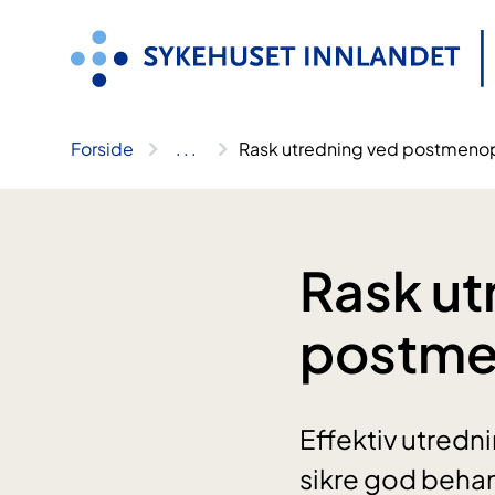
Hopp
til
innhold
Forside
..
.
Rask utredning ved postmeno
Rask ut
postme
Effektiv utredn
sikre god beha