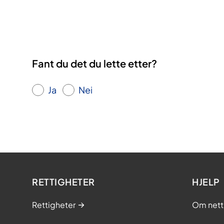
Fant du det du lette etter?
Ja
Nei
RETTIGHETER
HJELP
Rettigheter
Om nett