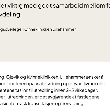
 det viktig med godt samarbeid mellom f
vdeling.
ngsoverlege, Kvinneklinikken Lillehammer
g, Gjøvik og Kvinneklinikken, Lillehammer ønsker å
 med postmenopausal blødning og bevart livmor eller
entene tas inn til utredning innen 2–5 virkedager.
ser i utredningen, er det avgjørende at fastlegene
 pasienten rask konsultasjon og henvisning.