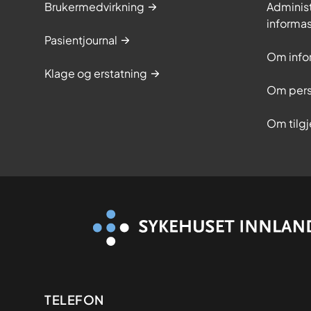
Brukermedvirkning
Adminis
informa
Pasientjournal
Om info
Klage og erstatning
Om pers
Om tilg
Kontaktinformasjon
TELEFON