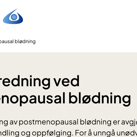
pausal blødning
redning ved
nopausal blødning
ing av postmenopausal blødning er avgj
ndling og oppfølging. For å unngå unø