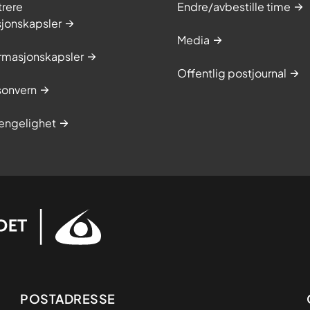
trere
Endre/avbestille time
sjonskapsler
Media
rmasjonskapsler
Offentlig postjournal
onvern
jengelighet
Adresse
POSTADRESSE