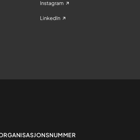
Instagram
LinkedIn
Organisasjon
ORGANISASJONSNUMMER