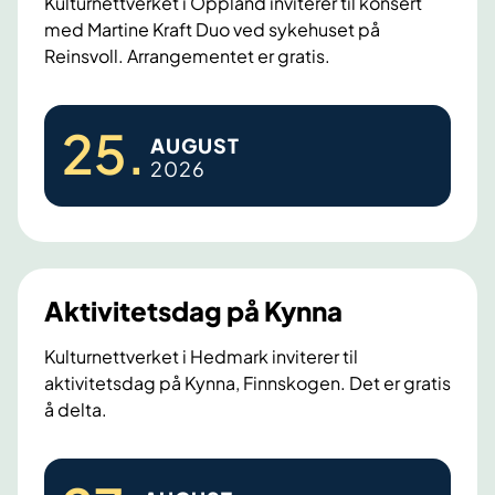
t
Kulturnettverket i Oppland inviterer til konsert
med Martine Kraft Duo ved sykehuset på
d
Reinsvoll. Arrangementet er gratis.
a
g
K
p
25
.
AUGUST
o
å
2026
n
K
s
a
e
p
r
p
t
Aktivitetsdag på Kynna
m
e
Kulturnettverket i Hedmark inviterer til
aktivitetsdag på Kynna, Finnskogen. Det er gratis
d
å delta.
M
a
A
r