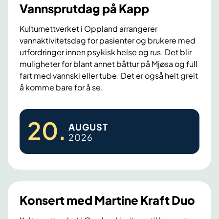
Vannsprutdag på Kapp
Kulturnettverket i Oppland arrangerer
vannaktivitetsdag for pasienter og brukere med
utfordringer innen psykisk helse og rus. Det blir
muligheter for blant annet båttur på Mjøsa og full
fart med vannski eller tube. Det er også helt greit
å komme bare for å se.
V
20
.
AUGUST
a
2026
n
n
s
p
r
Konsert med Martine Kraft Duo
u