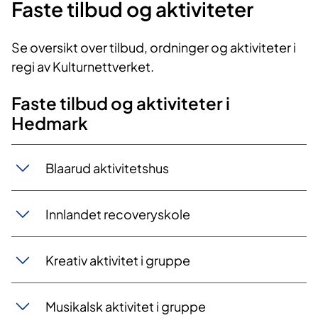
Faste tilbud og aktiviteter
r
a
Se oversikt over tilbud, ordninger og aktiviteter i
s
regi av Kulturnettverket.
e
t
Faste tilbud og aktiviteter i
i
Hedmark
V
a
Blaarud aktivitetshus
n
g
s
Innlandet recoveryskole
å
s
Kreativ aktivitet i gruppe
e
n
Musikalsk aktivitet i gruppe