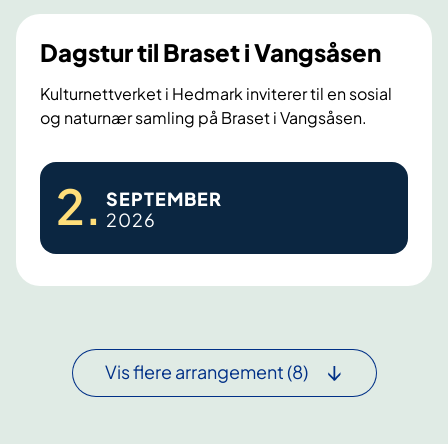
v
n
e
a
Dagstur til Braset i Vangsåsen
r
k
Kulturnettverket i Hedmark inviterer til en sosial
og naturnær samling på Braset i Vangsåsen.
s
t
D
e
2
.
SEPTEMBER
a
d
2026
g
p
s
å
t
B
u
l
r
a
t
a
Vis flere arrangement
(8)
i
r
l
u
B
d