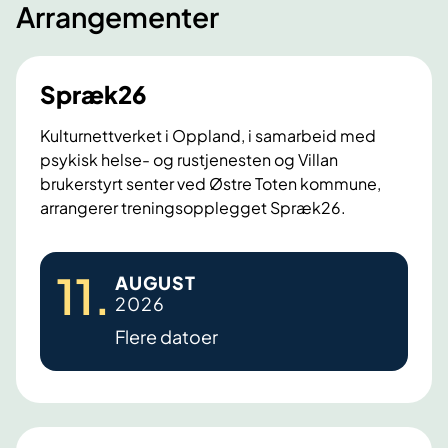
Arrangementer
Spræk26
Kulturnettverket i Oppland, i samarbeid med
psykisk helse- og rustjenesten og Villan
brukerstyrt senter ved Østre Toten kommune,
arrangerer treningsopplegget Spræk26.
S
11
.
AUGUST
p
2026
r
Flere datoer
æ
k
2
6