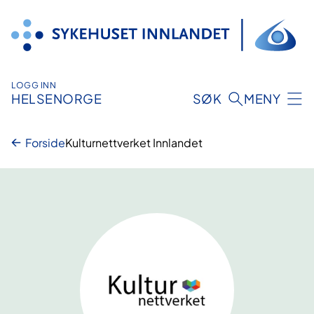
Hopp
til
innhold
LOGG INN
HELSENORGE
SØK
MENY
Forside
Kulturnettverket Innlandet