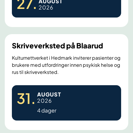
27
.
AUGUST
k
t
2026
t
i
i
n
v
e
i
K
t
r
Skriveverksted på Blaarud
e
a
t
Kulturnettverket i Hedmark inviterer pasienter og
f
brukere med utfordringer innen psykisk helse og
s
t
rus til skriveverksted.
d
D
a
u
S
g
o
31
.
AUGUST
k
p
2026
r
å
4 dager
i
K
v
y
e
n