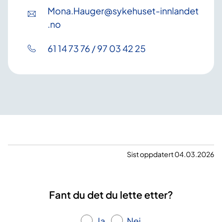
Mona
.Hauger
@sykehuset-innlandet
.no
61 14 73 76 / 97 03 42 25
Sist oppdatert 04.03.2026
Fant du det du lette etter?
Ja
Nei