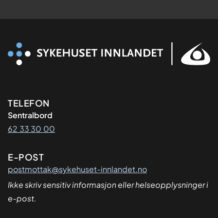
Kontaktinformasjon
TELEFON
Sentralbord
62 33 30 00
E-POST
postmottak@sykehuset-innlandet.no
Ikke skriv sensitiv informasjon eller helseopplysninger i
e-post.