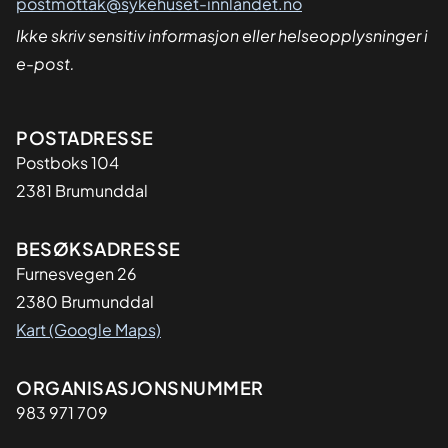
postmottak@sykehuset-innlandet.no
Ikke skriv sensitiv informasjon eller helseopplysninger i
e-post.
Adresse
POSTADRESSE
Postboks 104
2381 Brumunddal
BESØKSADRESSE
Furnesvegen 26
2380 Brumunddal
Kart (Google Maps)
Organisasjon
ORGANISASJONSNUMMER
983 971 709