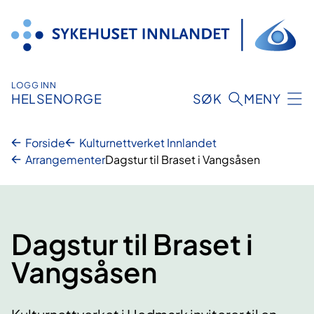
Hopp
til
innhold
LOGG INN
HELSENORGE
SØK
MENY
Forside
Kulturnettverket Innlandet
Arrangementer
Dagstur til Braset i Vangsåsen
Dagstur til Braset i
Vangsåsen