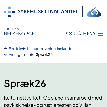
Hopp
til
innhold
LOGG INN
HELSENORGE
SØK
MENY
Forside
Kulturnettverket Innlandet
Arrangementer
Spræk26
Spræk26
Kulturnettverket i Oppland, i samarbeid med
psykisk helse- og rustjenesten og Villan