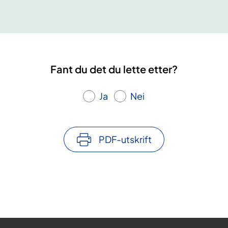
æ
k
2
6
Fant du det du lette etter?
Ja
Nei
PDF-utskrift