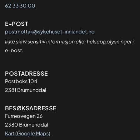
62 33 30 00
E-POST
postmottak@sykehuset-innlandet.no
Ikke skriv sensitiv informasjon eller helseopplysninger i
e-post.
Adresse
POSTADRESSE
Postboks 104
2381 Brumunddal
BESØKSADRESSE
Furnesvegen 26
2380 Brumunddal
Kart (Google Maps)