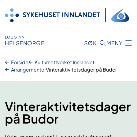
Hopp
til
innhold
LOGG INN
HELSENORGE
SØK
MENY
Forside
Kulturnettverket Innlandet
Arrangementer
Vinteraktivitetsdager på Budor
Vinteraktivitetsdager
på Budor