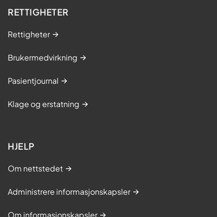
r
RETTIGHETER
p
Rettigheter
å
B
Brukermedvirkning
u
d
Pasientjournal
o
r
Klage og erstatning
HJELP
Om nettstedet
Administrere informasjonskapsler
Om informasjonskapsler