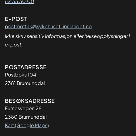
62 33 30 00
E-POST
postmottak@sykehuset-innlandet.no
Ikke skriv sensitiv informasjon eller helseopplysninger i
e-post.
Adresse
POSTADRESSE
Postboks 104
2381 Brumunddal
BESØKSADRESSE
Furnesvegen 26
2380 Brumunddal
Kart (Google Maps)