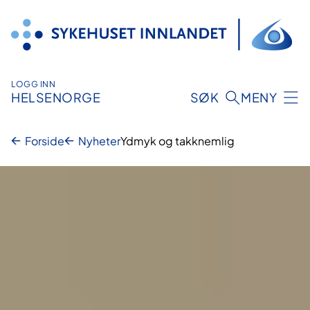
Hopp
til
innhold
LOGG INN
HELSENORGE
SØK
MENY
Forside
Nyheter
Ydmyk og takknemlig