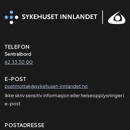
Kontaktinformasjon
TELEFON
Sentralbord
62 33 30 00
E-POST
postmottak@sykehuset-innlandet.no
Ikke skriv sensitiv informasjon eller helseopplysninger i
e-post.
Adresse
POSTADRESSE