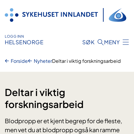
Hopp
til
innhold
LOGG INN
HELSENORGE
SØK
MENY
Forside
Nyheter
Deltar i viktig forskningsarbeid
Deltar i viktig
forskningsarbeid
Blodpropp er et kjent begrep for de fleste,
men vet du at blodpropp også kan ramme