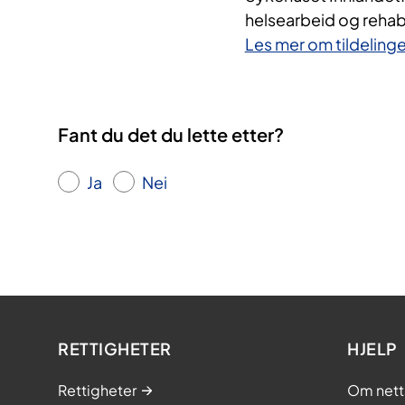
helsearbeid og rehabil
Les mer om tildelinge
Fant du det du lette etter?
Ja
Nei
RETTIGHETER
HJELP
Rettigheter
Om nett