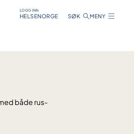
LOGG INN
HELSENORGE
SØK
MENY
r med både rus-