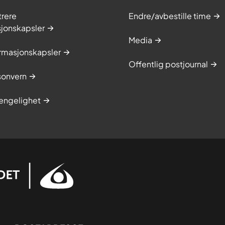
trere
Endre/avbestille time
sjonskapsler
Media
rmasjonskapsler
Offentlig postjournal
onvern
jengelighet