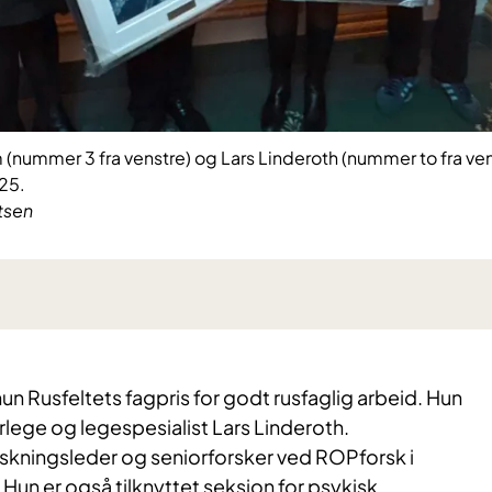
nummer 3 fra venstre) og Lars Linderoth (nummer to fra venst
25.
tsen
hun Rusfeltets fagpris for godt rusfaglig arbeid. Hun
lege og legespesialist Lars Linderoth.
skningsleder og seniorforsker ved ROPforsk i
Hun er også tilknyttet seksjon for psykisk