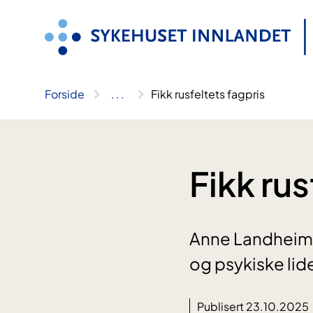
Hopp
til
innhold
Forside
..
.
Fikk rusfeltets fagpris
Fikk rus
Anne Landheim ha
og psykiske lide
Publisert 23.10.2025