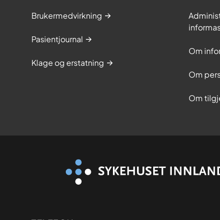
Brukermedvirkning
Adminis
informa
Pasientjournal
Om info
Klage og erstatning
Om pers
Om tilg