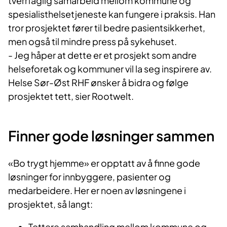
tverrfaglig samarbeid mellom kommune og
spesialisthelsetjeneste kan fungere i praksis. Han
tror prosjektet fører til bedre pasientsikkerhet,
men også til mindre press på sykehuset.
- Jeg håper at dette er et prosjekt som andre
helseforetak og kommuner vil la seg inspirere av.
Helse Sør-Øst RHF ønsker å bidra og følge
prosjektet tett, sier Rootwelt.
F
inner
gode løsninger
sammen
«Bo trygt hjemme» er opptatt av å finne gode
løsninger for innbyggere, pasienter og
medarbeidere. Her er noen av løsningene i
prosjektet, så langt:
Tettere samhandling mellom kommune og