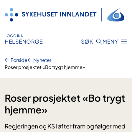
Hopp
til
innhold
LOGG INN
HELSENORGE
SØK
MENY
Forside
Nyheter
Roser prosjektet «Bo trygt hjemme»
Roser prosjektet «Bo trygt
hjemme»
Regjeringen og KS løfter fram og følger med