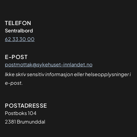
Kontaktinformasjon
TELEFON
Sentralbord
62 33 30 00
E-POST
postmottak@sykehuset-innlandet.no
Ikke skriv sensitiv informasjon eller helseopplysninger i
e-post.
Adresse
POSTADRESSE
Postboks 104
2381 Brumunddal