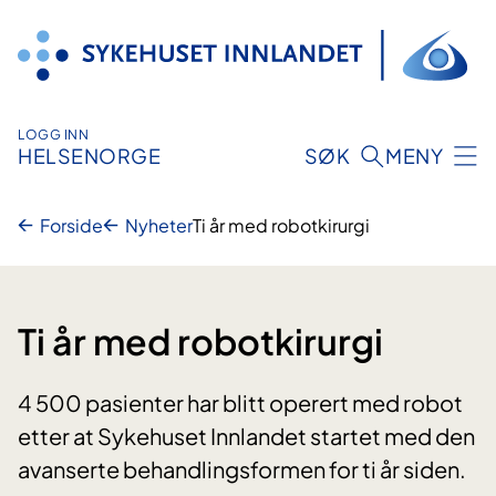
Hopp
til
innhold
LOGG INN
HELSENORGE
SØK
MENY
Forside
Nyheter
Ti år med robotkirurgi
Ti år med robotkirurgi
4 500 pasienter har blitt operert med robot
etter at Sykehuset Innlandet startet med den
avanserte behandlingsformen for ti år siden.