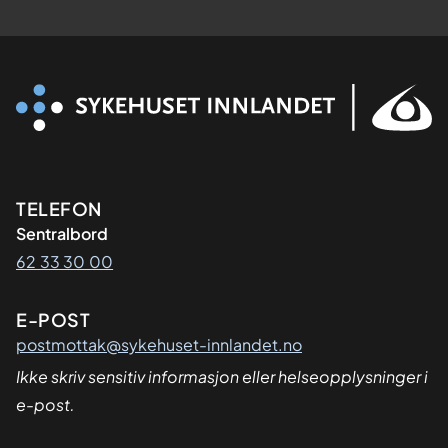
Kontaktinformasjon
TELEFON
Sentralbord
62 33 30 00
E-POST
postmottak@sykehuset-innlandet.no
Ikke skriv sensitiv informasjon eller helseopplysninger i
e-post.