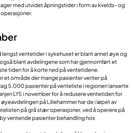
ger med utvidet åpningstider i form av kvelds- og
g operasjoner.
mber
engst ventetider i sykehuset er blant annet øye og
 også blant avdelingene som har gjennomført et
iste tiden for å korte ned på ventetidene.
tær et område der mange pasienter venter på
ag 5.000 pasienter på venteliste i regionen lanserte
jen LYS i november for å redusere ventetiden for
øyeavdelingen på Lillehammer har de i løpet av
telisten på grå stær operasjoner, ved å operere på
ilby ventende pasienter behandling hos