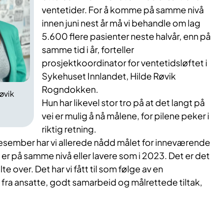
ventetider. For å komme på samme nivå
innen juni nest år må vi behandle om lag
5.600 flere pasienter neste halvår, enn på
samme tid i år, forteller
prosjektkoordinator for ventetidsløftet i
Sykehuset Innlandet, Hilde Røvik
Rogndokken.
øvik
Hun har likevel stor tro på at det langt på
vei er mulig å nå målene, for pilene peker i
riktig retning.
desember har vi allerede nådd målet for inneværende
 er på samme nivå eller lavere som i 2023. Det er det
lte over. Det har vi fått til som følge av en
fra ansatte, godt samarbeid og målrettede tiltak,