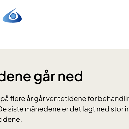
dene går ned
 på flere år går ventetidene for behandl
De siste månedene er det lagt ned stor in
tidene.