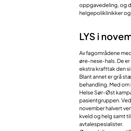
oppgavedeling, og da
helgepoliklinikker o
LYS i nove
Av fagområdene med l
øre-nese-hals. De er
ekstra krafttak den s
Blant annet er grå s
behandling. Med om l
Helse Sør-Øst kampan
pasientgruppen. Ved 
november halvert ven
kveld og helg samt t
avtalespesialister.