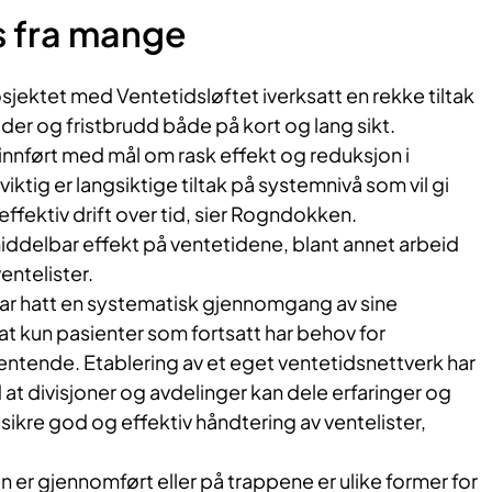
s fra mange
jektet med Ventetidsløftet iverksatt en rekke tiltak
ider og fristbrudd både på kort og lang sikt.
r innført med mål om rask effekt og reduksjon i
viktig er langsiktige tiltak på systemnivå som vil gi
effektiv drift over tid, sier Rogndokken.
umiddelbar effekt på ventetidene, blant annet arbeid
entelister.
ar hatt en systematisk gjennomgang av sine
e at kun pasienter som fortsatt har behov for
entende. Etablering av et eget ventetidsnettverk har
 at divisjoner og avdelinger kan dele erfaringer og
 sikre god og effektiv håndtering av ventelister,
n er gjennomført eller på trappene er ulike former for