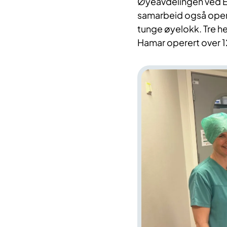
Øyeavdelingen ved El
samarbeid også opere
tunge øyelokk. Tre he
Hamar operert over 1