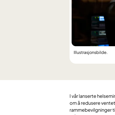
Illustrasjonsbilde.
​I vår lanserte helsem
om å redusere venteti
rammebevilgninger til