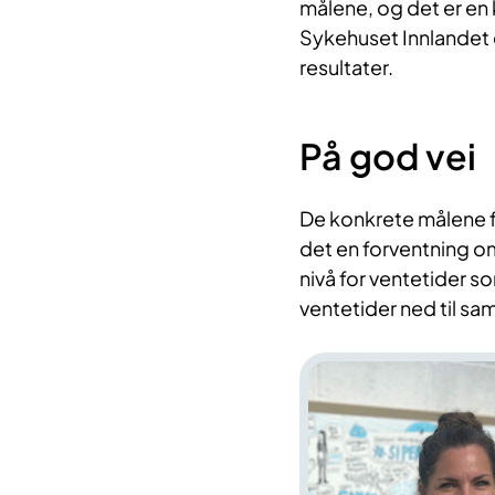
målene, og det er en 
Sykehuset Innlandet e
resultater.
På god vei
De konkrete målene fo
det en forventning o
nivå for ventetider 
ventetider ned til sa