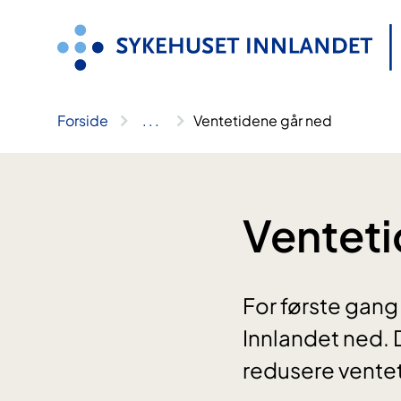
Hopp
til
innhold
Forside
..
.
Ventetidene går ned
Venteti
For første gang
Innlandet ned. 
redusere vente