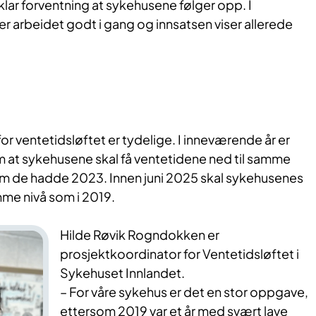
klar forventning at sykehusene følger opp. I
r arbeidet godt i gang og innsatsen viser allerede
r ventetidsløftet er tydelige. I inneværende år er
m at sykehusene skal få ventetidene ned til samme
som de hadde 2023. Innen juni 2025 skal sykehusenes
mme nivå som i 2019.
Hilde Røvik Rogndokken er
prosjektkoordinator for Ventetidsløftet i
Sykehuset Innlandet.
– For våre sykehus er det en stor oppgave,
ettersom 2019 var et år med svært lave