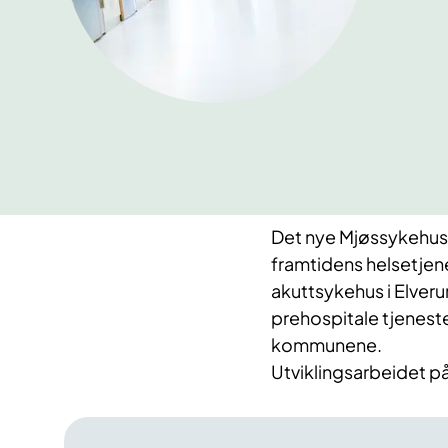
Det nye Mjøssykehuse
framtidens helsetjenes
akuttsykehus i Elveru
prehospitale tjenes
kommunene.
Utviklingsarbeidet påg