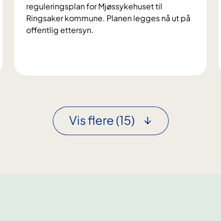
reguleringsplan for Mjøssykehuset til
Ringsaker kommune. Planen legges nå ut på
offentlig ettersyn.
R
e
g
u
l
Vis flere
(15)
e
r
i
n
g
s
p
l
a