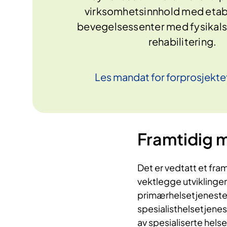
virksomhetsinnhold med etabl
bevegelsessenter med fysikals
rehabilitering.
Les mandat for forprosjekte
Framtidig m
Det er vedtatt et fra
vektlegge utviklinge
primærhelsetjenesten,
spesialisthelsetjenes
av spesialiserte hels