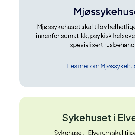
Mjøssykehus
Mjøssykehuset
skal tilby
helhetlig
innenfor somatikk, psykisk helseve
spesialisert rusbehand
Les mer om
Mjøssykehu
Sykehuset i El
Sykehuset i Elverum
skal
til