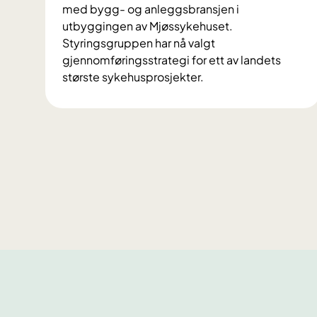
med bygg- og anleggsbransjen i
utbyggingen av Mjøssykehuset.
Styringsgruppen har nå valgt
gjennomføringsstrategi for ett av landets
største sykehusprosjekter.
Ø
n
s
k
e
r
s
a
m
s
p
i
l
l