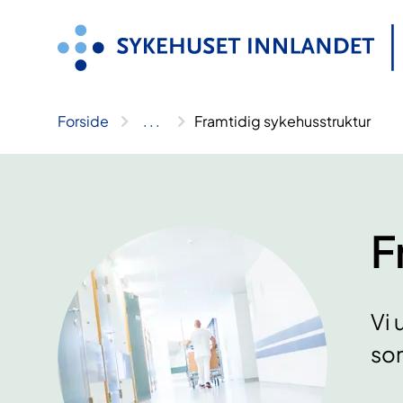
Hopp
til
innhold
Forside
..
.
Framtidig sykehusstruktur
F
Vi 
som