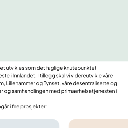
t utvikles som det faglige knutepunktet i
te i Innlandet. I tillegg skal vi videreutvikle våre
m, Lillehammer og Tynset, våre desentraliserte og
ter og samhandlingen med primærhelsetjenesten i
år i fire prosjekter: