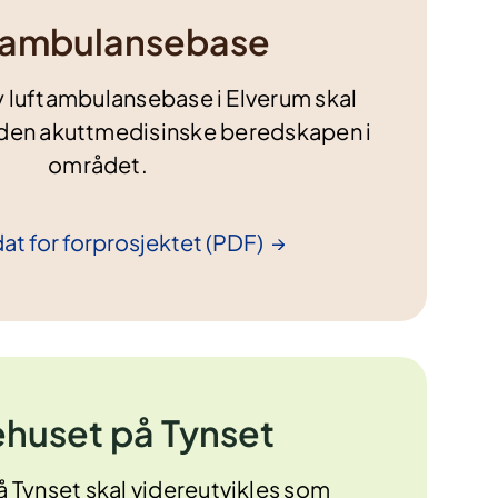
tambulansebase
y luftambulansebase i Elverum skal
ke den akuttmedisinske beredskapen i
området.
at for forprosjektet
(PDF)
huset på Tynset
 Tynset skal videreutvikles
som