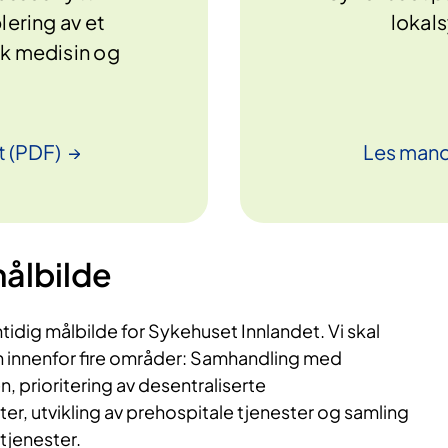
ering av et
lokals
k medisin og
t
(PDF)
Les mand
ålbilde
mtidig målbilde for Sykehuset Innlandet. Vi skal
n innenfor fire områder: Samhandling med
 prioritering av desentraliserte
ter, utvikling av prehospitale tjenester og samling
etjenester.