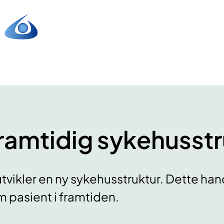
ramtidig sykehusstr
utvikler en ny sykehusstruktur. Dette ha
 pasient i framtiden.