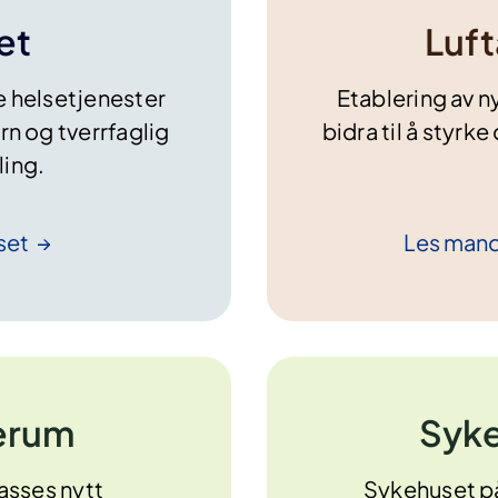
et
Luf
e helsetjenester
Etablering av n
rn og tverrfaglig
bidra til å styr
ling.
set
Les mand
verum
Syke
passes nytt
Sykehuset på