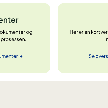
enter
 dokumenter og
Her er en kortve
gsprosessen.
umenter
Se overs