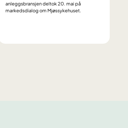
anleggsbransjen deltok 20. mai på
markedsdialog om Mjøssykehuset.
S
t
o
r
i
n
t
e
r
e
s
s
e
f