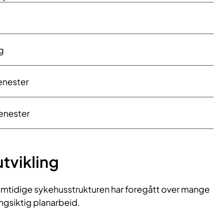
g
enester
jenester
utvikling
ramtidige sykehusstrukturen har foregått over mange
angsiktig planarbeid.