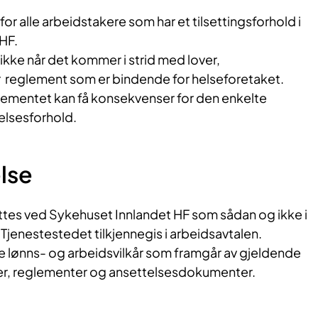
or alle arbeidstakere som har et tilsettingsforhold i
HF.
kke når det kommer i strid med lover,
 reglement som er bindende for helseforetaket.
ementet kan få konsekvenser for den enkelte
elsesforhold.
else
tes ved Sykehuset Innlandet HF som sådan og ikke i
 Tjenestestedet tilkjennegis i arbeidsavtalen.
de lønns- og arbeidsvilkår som framgår av gjeldende
er, reglementer og ansettelsesdokumenter.