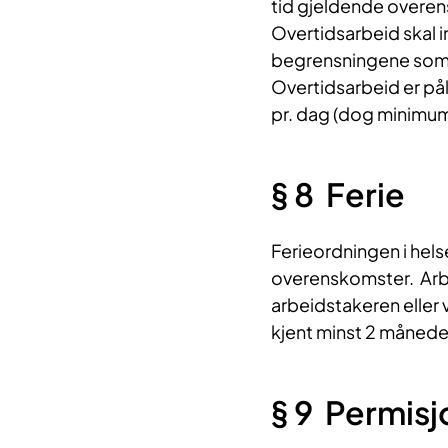
tid gjeldende overen
Overtidsarbeid skal 
begrensningene som e
Overtidsarbeid er påla
pr. dag (dog minimum 6
§ 8 Ferie​​
Ferieordningen i hels
overenskomster. Arbei
arbeidstakeren eller 
kjent minst 2 måneder f
§ 9 Permisj