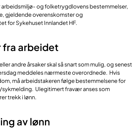
r arbeidsmiljø- og folketrygdlovens bestemmelser,
e, gjeldende overenskomster og
et for Sykehuset Innlandet HF.
​​fra arbeidet
ler andre årsaker skal så snart som mulig, og senest
raværsdag meddeles nærmeste overordnede. Hvis
kdom, må arbeidstakeren følge bestemmelsene for
/sykmelding. Ulegitimert fravær anses som
er trekk i lønn.
in​​g av lønn