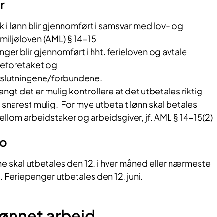
r
k i lønn blir gjennomført i samsvar med lov- og
smiljøloven (AML) § 14-15
ger blir gjennomført i hht. ferieloven og avtale
eforetaket og
slutningene/forbundene.
angt det er mulig kontrollere at det utbetales riktig
s snarest mulig. For mye utbetalt lønn skal betales
mellom arbeidstaker og arbeidsgiver, jf. AML § 14-15(2)
to
ne skal utbetales den 12. i hver måned eller nærmeste
Feriepenger utbetales den 12. juni.
lønnet arbeid​