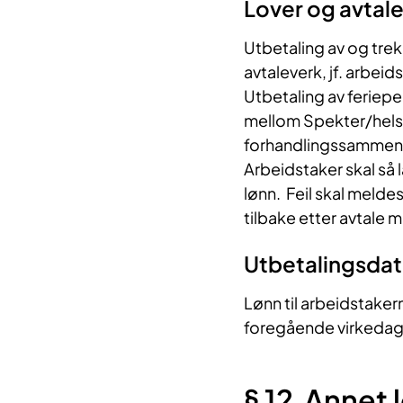
Lover og ​​avtale
Utbetaling av og trek
avtaleverk, jf. arbeid
Utbetaling av feriepen
mellom Spekter/hels
forhandlingssammen
Arbeidstaker skal så l
lønn. Feil skal melde
tilbake etter avtale 
Utbetal​​ingsda
Lønn til arbeidstaker
foregående virkedag. 
§ 12 Annet 