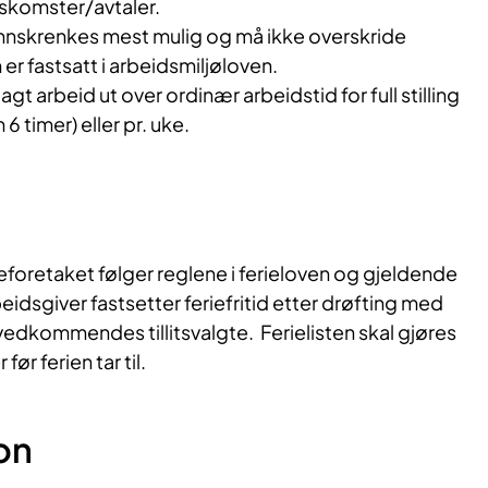
skomster/avtaler.
innskrenkes mest mulig og må ikke overskride
r fastsatt i arbeidsmiljøloven.
gt arbeid ut over ordinær arbeidstid for full stilling
 timer) eller pr. uke.
eforetaket følger reglene i ferieloven og gjeldende
dsgiver fastsetter feriefritid etter drøfting med
vedkommendes tillitsvalgte. Ferielisten skal gjøres
ør ferien tar til.
on​