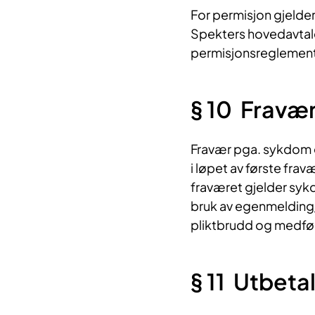
For permisjon gjelde
Spekters hovedavtal
permisjonsreglement
§ 10 Fravær 
Fravær pga. sykdom el
i løpet av første f
fraværet gjelder sy
bruk av egenmelding
pliktbrudd og medfør
§ 11 Utbetal