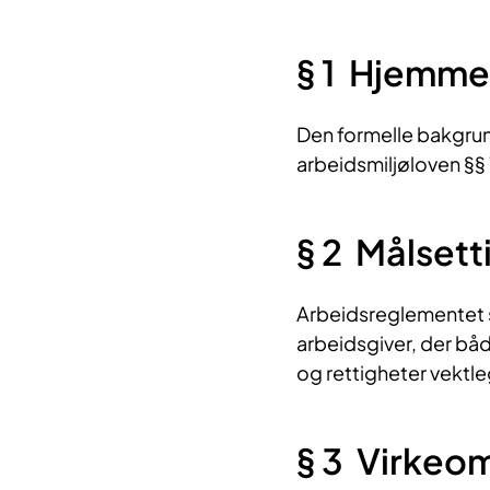
§ 1 Hjemme
Den formelle bakgrunn
arbeidsmiljøloven §§ 
§ 2 Målsetti
Arbeidsreglementet s
arbeidsgiver, der båd
og rettigheter vektl
§ 3 Virkeo​