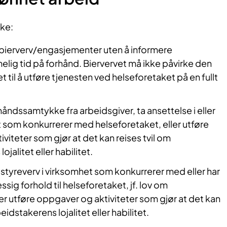
ke:
/bierverv/engasjementer uten å informere
melig tid på forhånd. Biervervet må ikke påvirke den
 til å utføre tjenesten ved helseforetaket på en fullt
rhåndssamtykke fra arbeidsgiver, ta ansettelse i eller
 som konkurrerer med helseforetaket, eller utføre
viteter som gjør at det kan reises tvil om
jalitet eller habilitet.
r styreverv i virksomhet som konkurrerer med eller har
sig forhold til helseforetaket, jf. lov om
ler utføre oppgaver og aktiviteter som gjør at det kan
eidstakerens lojalitet eller habilitet.