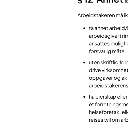
Arbeidstakeren må ik
ta annet arbeid
arbeidsgiver i ri
ansattes mulighet
forsvarlig måte.
uten skriftlig fo
drive virksomhet
oppgaver og akti
arbeidstakerens lo
ha eierskap elle
et forretningsmes
helseforetak, el
reises tvil om arb