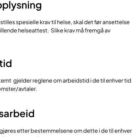
ply​sning
 stilles spesielle krav til helse, skal det før ansettelse
illende helseattest. Slike krav må fremgå av
id​
temt gjelder reglene om arbeidstid i de til enhver tid
mster/avtaler.
sarbeid​
jøres etter bestemmelsene om dette i de til enhver