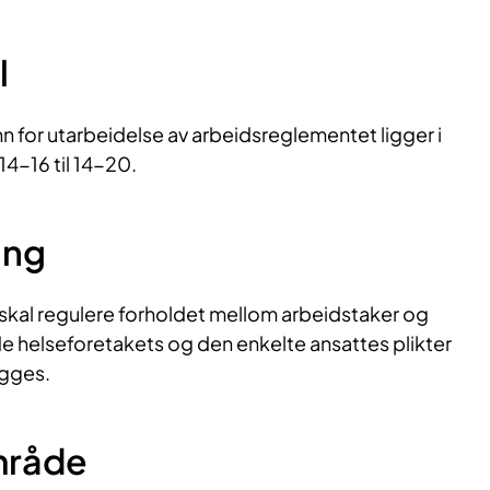
l
 for utarbeidelse av arbeidsreglementet ligger i
14-16 til 14-20.
ng​
kal regulere forholdet mellom arbeidstaker og
e helseforetakets og den enkelte ansattes plikter
egges.
​mråde