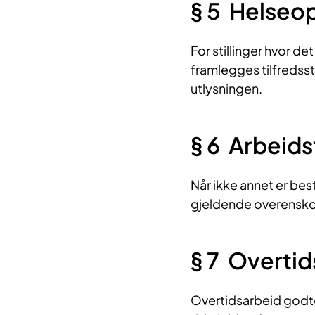
§ 5 Helseop
For stillinger hvor det
framlegges tilfredsst
utlysningen.
§ 6 Arbeidst
Når ikke annet er bes
gjeldende overensko
§ 7 Overtid
Overtidsarbeid godtg