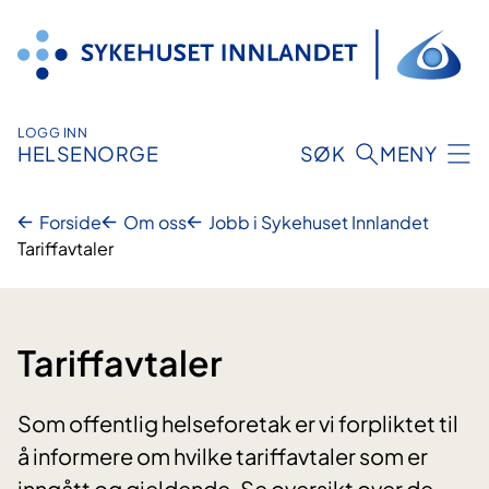
Hopp
til
innhold
LOGG INN
HELSENORGE
SØK
MENY
Forside
Om oss
Jobb i Sykehuset Innlandet
Tariffavtaler
Tariffavtaler
Som offentlig helseforetak er vi forpliktet til
å informere om hvilke tariffavtaler som er
inngått og gjeldende. Se oversikt over de