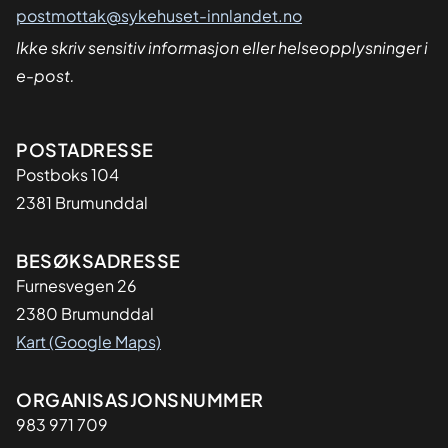
postmottak@sykehuset-innlandet.no
Ikke skriv sensitiv informasjon eller helseopplysninger i
e-post.
Adresse
POSTADRESSE
Postboks 104
2381 Brumunddal
BESØKSADRESSE
Furnesvegen 26
2380 Brumunddal
Kart (Google Maps)
Organisasjon
ORGANISASJONSNUMMER
983 971 709