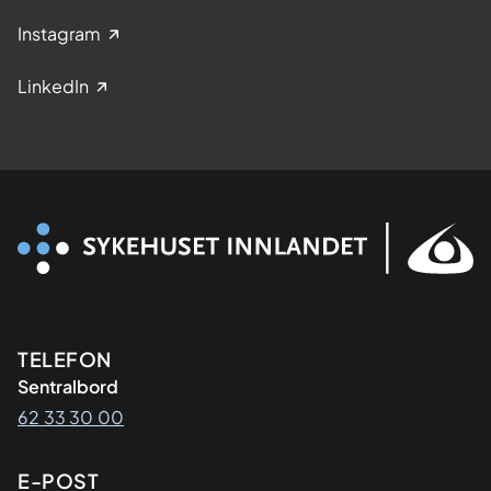
Instagram
LinkedIn
Kontaktinformasjon
TELEFON
Sentralbord
62 33 30 00
E-POST