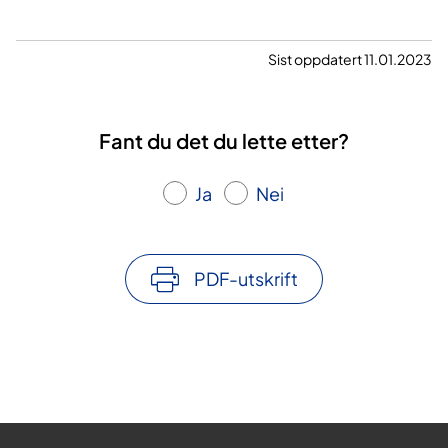
s
e
r
Sist oppdatert 11.01.2023
i
n
g
Fant du det du lette etter?
o
g
Ja
Nei
n
y
e
a
PDF-utskrift
r
b
e
i
d
s
f