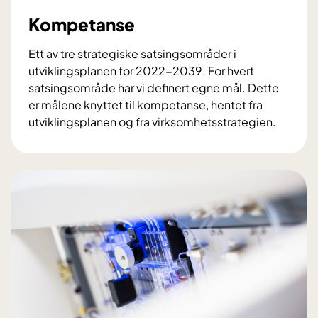
f
Kompetanse
ø
r
Ett av tre strategiske satsingsområder i
s
utviklingsplanen for 2022-2039. For hvert
t
satsingsområde har vi definert egne mål. Dette
e
er målene knyttet til kompetanse, hentet fra
l
utviklingsplanen og fra virksomhetsstrategien.
i
K
n
o
j
m
e
p
t
e
j
t
e
a
n
n
e
s
s
e
t