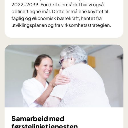
2022-2039. For dette området har vi også
definert egne mål. Dette er målene knyttet til
faglig og økonomisk bærekraft, hentet fra
utviklingsplanen og fra virksomhetsstrategien.
B
æ
r
e
k
r
a
f
t
-
f
a
g
Samarbeid med
l
førstelinjetjenesten
i