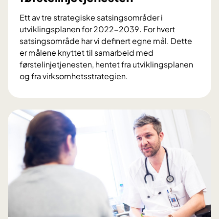
g
Ett av tre strategiske satsingsområder i
o
utviklingsplanen for 2022-2039. For hvert
g
satsingsområde har vi definert egne mål. Dette
ø
er målene knyttet til samarbeid med
k
førstelinjetjenesten, hentet fra utviklingsplanen
o
og fra virksomhetsstrategien.
n
S
o
a
m
m
i
a
s
r
k
b
e
i
d
m
e
d