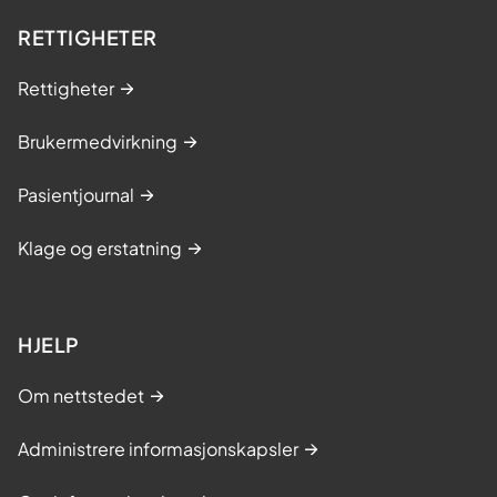
o
RETTIGHETER
r
m
Rettigheter
e
r
Brukermedvirkning
Pasientjournal
Klage og erstatning
HJELP
Om nettstedet
Administrere informasjonskapsler