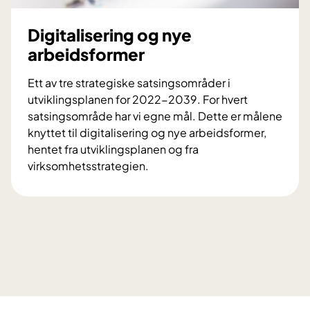
e
n
Digitalisering og nye
arbeidsformer
Ett av tre strategiske satsingsområder i
utviklingsplanen for 2022-2039. For hvert
satsingsområde har vi egne mål. Dette er målene
knyttet til digitalisering og nye arbeidsformer,
hentet fra utviklingsplanen og fra
virksomhetsstrategien.
D
i
g
i
t
a
l
i