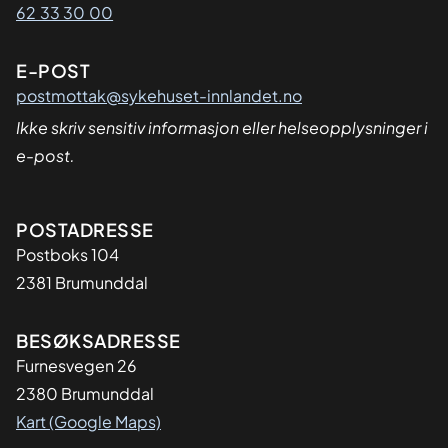
62 33 30 00
E-POST
postmottak@sykehuset-innlandet.no
Ikke skriv sensitiv informasjon eller helseopplysninger i
e-post.
Adresse
POSTADRESSE
Postboks 104
2381 Brumunddal
BESØKSADRESSE
Furnesvegen 26
2380 Brumunddal
Kart (Google Maps)