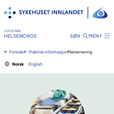
Hopp
til
innhold
LOGG INN
HELSENORGE
SØK
MENY
Forside
Praktisk informasjon
Matservering
Norsk
English