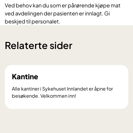
Ved behov kan du som er pårørende kjøpe mat
ved avdelingen der pasienten er innlagt. Gi
beskjed til personalet.
Relaterte sider
Kantine
Alle kantiner i Sykehuset Innlandet er åpne for
besøkende. Velkommen inn!
K
a
n
t
i