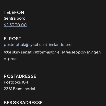
Kontaktinformasjon
TELEFON
Sentralbord
62 33 30 00
E-POST
postmottak@sykehuset-innlandet.no
Ikke skriv sensitiv informasjon eller helseopplysninger i
e-post.
Adresse
POSTADRESSE
Postboks 104
2381 Brumunddal
BESØKSADRESSE