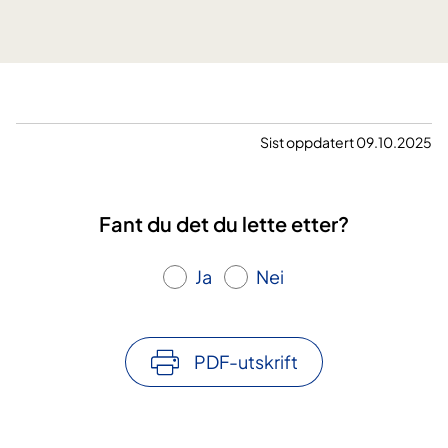
n
e
Sist oppdatert 09.10.2025
Fant du det du lette etter?
Ja
Nei
PDF-utskrift