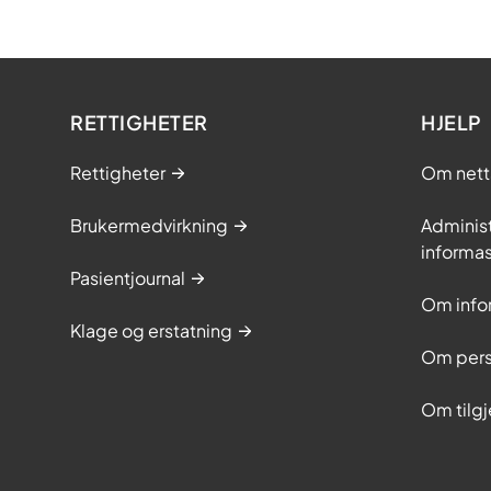
RETTIGHETER
HJELP
Rettigheter
Om nett
Brukermedvirkning
Adminis
informa
Pasientjournal
Om info
Klage og erstatning
Om pers
Om tilg