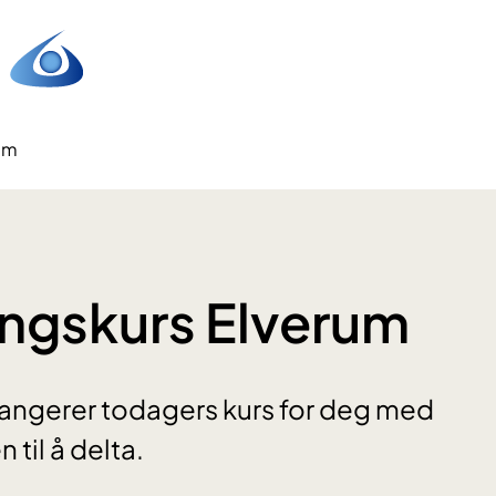
um
ingskurs Elverum
rangerer todagers kurs for deg med
til å delta.