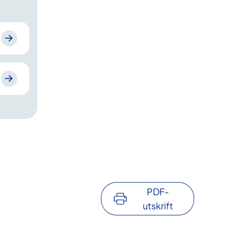
PDF-
utskrift