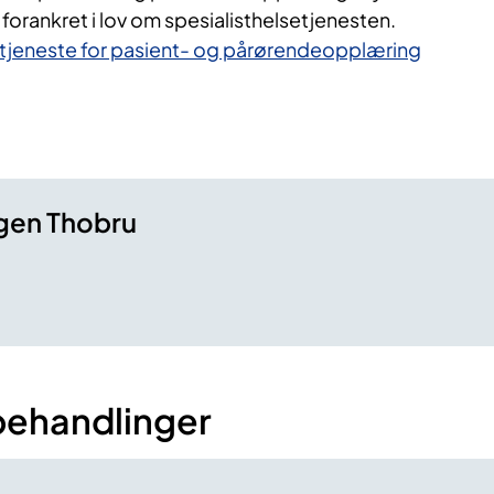
orankret i lov om spesialisthelsetjenesten.​​​​
eneste for pasient- og pårørendeopplæring
gen Thobru
behandlinger