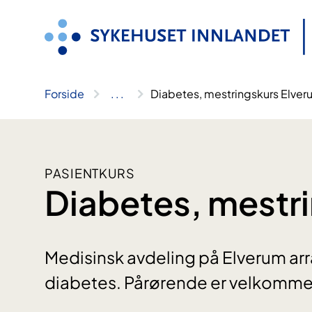
Hopp
til
innhold
Forside
..
.
Diabetes, mestringskurs Elver
PASIENTKURS
Diabetes, mestr
Medisinsk avdeling på Elverum ar
diabetes. Pårørende er velkommen 