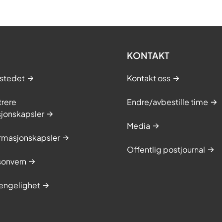
KONTAKT
stedet
Kontakt oss
trere
Endre/avbestille time
sjonskapsler
Media
rmasjonskapsler
Offentlig postjournal
onvern
jengelighet