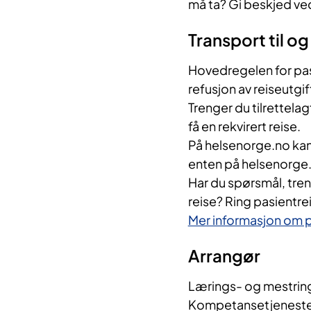
må ta? Gi beskjed ve
Transport til og
Hovedregelen for pasi
refusjon av reiseutgif
Trenger du tilrettelag
få en rekvirert reise.
På helsenorge.no kan
enten på helsenorge.
Har du spørsmål, trenge
reise? Ring pasientre
Mer informasjon om p
Arra​​n​​gør
Lærings- og mestring
Kompetansetjeneste 