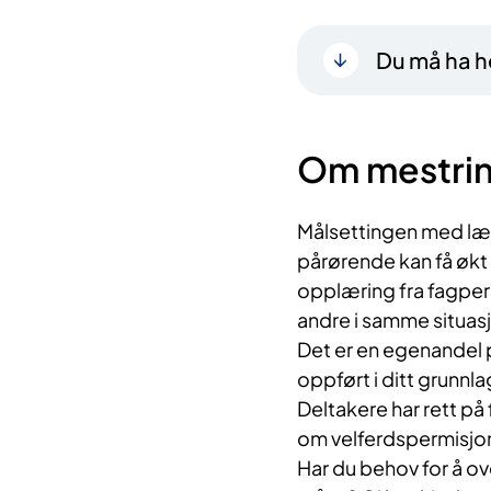
Du må ha he
Om mestrin
Målsettingen med lær
pårørende kan ​​få 
opplæring fra fagper
andre i samme situas
Det er en egenandel 
oppført i ditt grunnlag
Deltakere har rett på 
om velferdspermisjon
Har du behov for å ov