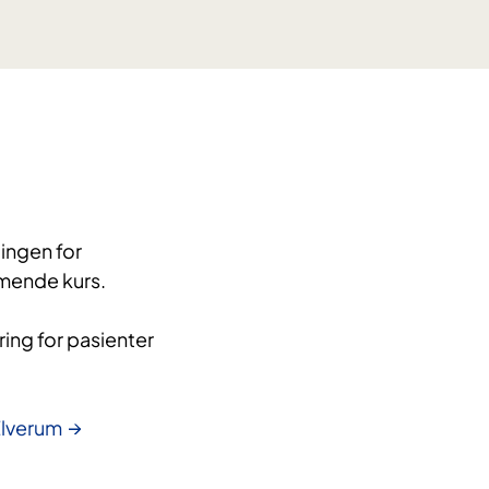
ingen for
mende kurs.
ing for pasienter
Elverum