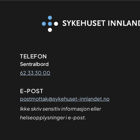
Kontaktinformasjon
TELEFON
Sentralbord
62 33 30 00
E-POST
postmottak@sykehuset-innlandet.no
Ikke skriv sensitiv informasjon eller
helseopplysninger i e-post.