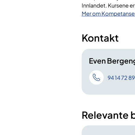
Innlandet. Kursene er f
Mer om Kompetansetj
Kontakt
Even Bergen
94 14 72 89
Relevante 