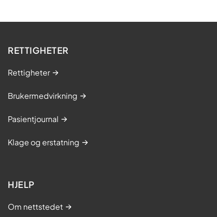
e
t
RETTIGHETER
Rettigheter
Brukermedvirkning
Pasientjournal
Klage og erstatning
HJELP
Om nettstedet