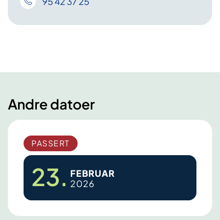
95 42 37 25
Andre datoer
PASSERT
23.
FEBRUAR
2026
M
ø