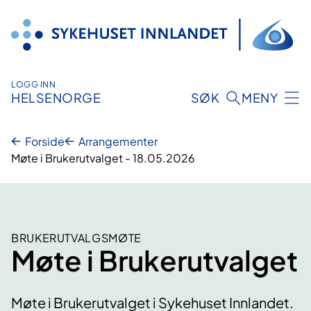
Hopp
til
innhold
LOGG INN
HELSENORGE
SØK
MENY
Forside
Arrangementer
Møte i Brukerutvalget - 18.05.2026
BRUKERUTVALGSMØTE
Møte i Brukerutvalget
Møte i Brukerutvalget i Sykehuset Innlandet.