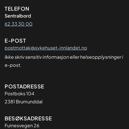
Kontaktinformasjon
TELEFON
Sentralbord
62 33 30 00
E-POST
postmottak@sykehuset-innlandet.no
Ikke skriv sensitiv informasjon eller helseopplysninger i
e-post.
Adresse
POSTADRESSE
Postboks 104
2381 Brumunddal
BESØKSADRESSE
Furnesvegen 26