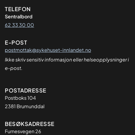
Kontaktinformasjon
TELEFON
Sentralbord
62 33 30 00
E-POST
postmottak@sykehuset-innlandet.no
Ikke skriv sensitiv informasjon eller helseopplysninger i
e-post.
Adresse
POSTADRESSE
Postboks 104
2381 Brumunddal
BESØKSADRESSE
Furnesvegen 26