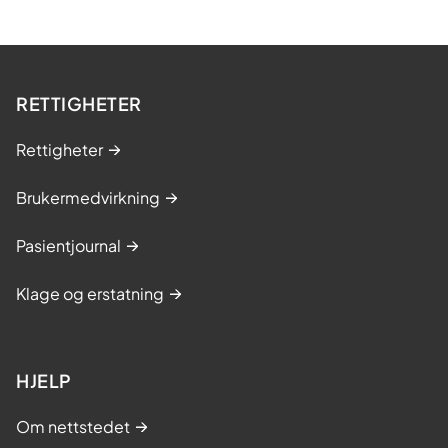
e
t
RETTIGHETER
Rettigheter
Brukermedvirkning
Pasientjournal
Klage og erstatning
HJELP
Om nettstedet