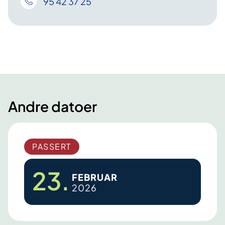
95 42 37 25
Andre datoer
PASSERT
23.
FEBRUAR
2026
M
ø