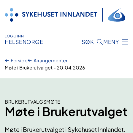
Hopp
til
innhold
LOGG INN
HELSENORGE
SØK
MENY
Forside
Arrangementer
Møte i Brukerutvalget - 20.04.2026
BRUKERUTVALGSMØTE
Møte i Brukerutvalget
Møte i Brukerutvalget i Sykehuset Innlandet.