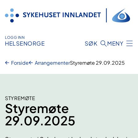
Hopp
til
innhold
LOGG INN
HELSENORGE
SØK
MENY
Forside
Arrangementer
Styremøte 29.09.2025
STYREMØTE
Styremøte
29.09.2025