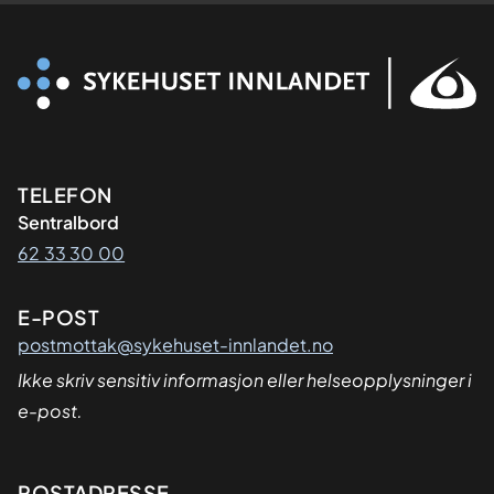
Kontaktinformasjon
TELEFON
Sentralbord
62 33 30 00
E-POST
postmottak@sykehuset-innlandet.no
Ikke skriv sensitiv informasjon eller helseopplysninger i
e-post.
POSTADRESSE