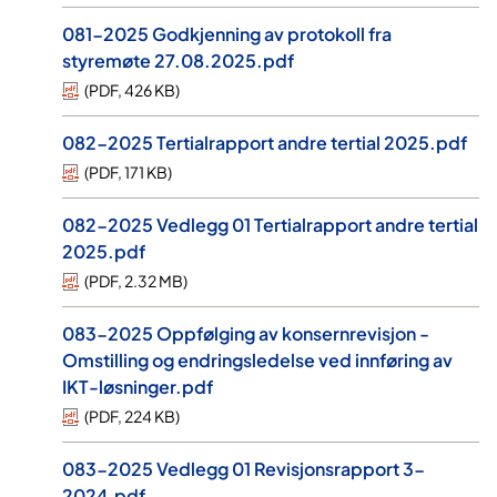
081-2025 Godkjenning av protokoll fra
styremøte 27.08.2025.pdf
(
PDF
,
426 KB
)
082-2025 Tertialrapport andre tertial 2025.pdf
(
PDF
,
171 KB
)
082-2025 Vedlegg 01 Tertialrapport andre tertial
2025.pdf
(
PDF
,
2.32 MB
)
083-2025 Oppfølging av konsernrevisjon -
Omstilling og endringsledelse ved innføring av
IKT-løsninger.pdf
(
PDF
,
224 KB
)
083-2025 Vedlegg 01 Revisjonsrapport 3-
2024.pdf