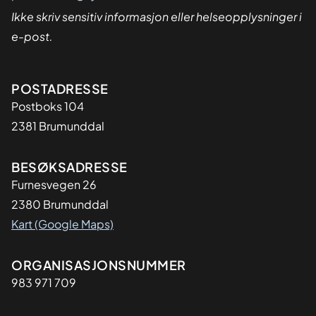
Ikke skriv sensitiv informasjon eller helseopplysninger i
e-post.
Adresse
POSTADRESSE
Postboks 104
2381 Brumunddal
BESØKSADRESSE
Furnesvegen 26
2380 Brumunddal
Kart (Google Maps)
Organisasjon
ORGANISASJONSNUMMER
983 971 709