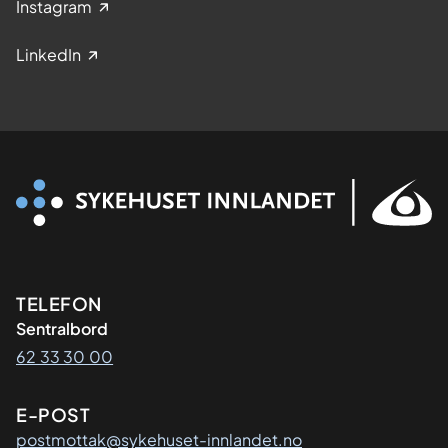
Instagram
LinkedIn
Kontaktinformasjon
TELEFON
Sentralbord
62 33 30 00
E-POST
postmottak@sykehuset-innlandet.no