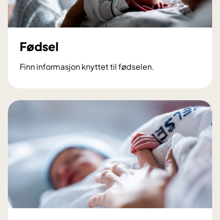
a
p
Fødsel
Finn informasjon knyttet til fødselen.
F
ø
d
s
e
l