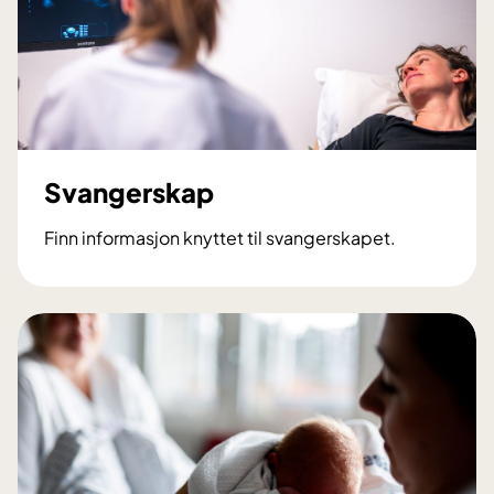
Svangerskap
Finn informasjon knyttet til svangerskapet.
S
v
a
n
g
e
r
s
k