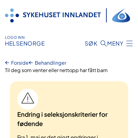
Hopp
til
innhold
LOGG INN
HELSENORGE
SØK
MENY
Forside
Behandlinger
Til deg som venter eller nettopp har fått barn
Endring i seleksjonskriterier for
fødende
Fra 1. mai er det gjort endringer i