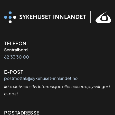
Kontaktinformasjon
TELEFON
Sentralbord
62 33 30 00
E-POST
postmottak@sykehuset-innlandet.no
Ikke skriv sensitiv informasjon eller helseopplysninger i
e-post.
Adresse
POSTADRESSE