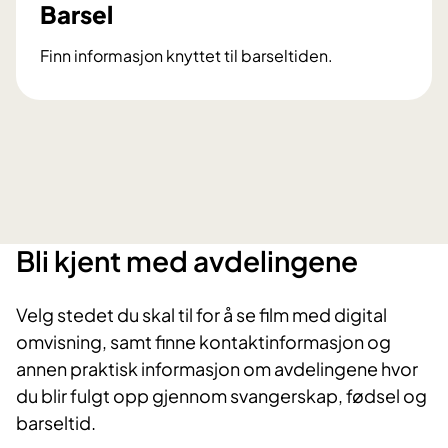
Barsel
Finn informasjon knyttet til barseltiden.
B
a
r
s
e
l
Bli kjent med avdelingene
Velg stedet du skal til for å se film med digital
omvisning, samt finne kontaktinformasjon og
annen praktisk informasjon om avdelingene hvor
du blir fulgt opp gjennom svangerskap, fødsel og
barseltid.