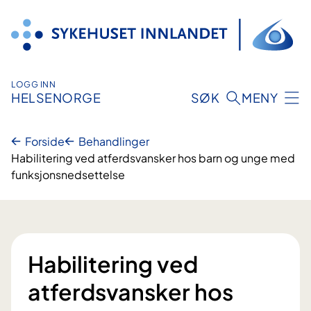
Hopp
til
innhold
LOGG INN
HELSENORGE
SØK
MENY
Forside
Behandlinger
Habilitering ved atferdsvansker hos barn og unge med
funksjonsnedsettelse
Habilitering ved
atferdsvansker hos