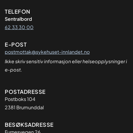
Kontaktinformasjon
TELEFON
Sentralbord
62 33 30 00
E-POST
postmottak@sykehuset-innlandet.no
Ikke skriv sensitiv informasjon eller helseopplysninger i
e-post.
Adresse
POSTADRESSE
Postboks 104
2381 Brumunddal
BESØKSADRESSE
Furnesvegen 26