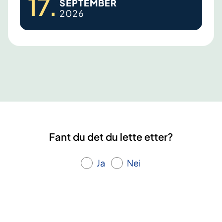
17
.
SEPTEMBER
n
2026
a
r
t
v
o
k
s
e
n
Fant du det du lette etter?
Ja
Nei