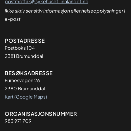
postmottak@sykehuset-innlandet.no
Ikke skriv sensitiv informasjon eller helseopplysninger i
e-post.
Adresse
POSTADRESSE
Postboks 104
2381 Brumunddal
BESØKSADRESSE
Furnesvegen 26
2380 Brumunddal
Kart (Google Maps)
Organisasjon
ORGANISASJONSNUMMER
983 971 709