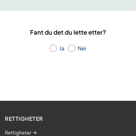
k
s
e
n
Fant du det du lette etter?
Ja
Nei
RETTIGHETER
Rettigheter