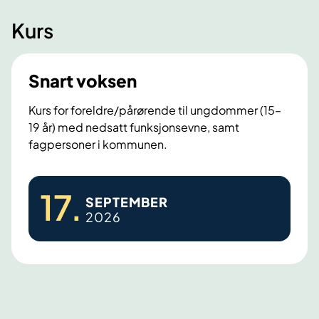
Kurs
Snart voksen
Kurs for foreldre/pårørende til ungdommer (15–
19 år) med nedsatt funksjonsevne, samt
fagpersoner i kommunen.
S
17
.
SEPTEMBER
n
2026
a
r
t
v
o