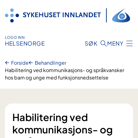
Hopp
til
innhold
LOGG INN
HELSENORGE
SØK
MENY
Forside
Behandlinger
Habilitering ved kommunikasjons- og språkvansker
hos barn og unge med funksjonsnedsettelse
Habilitering ved
kommunikasjons- og