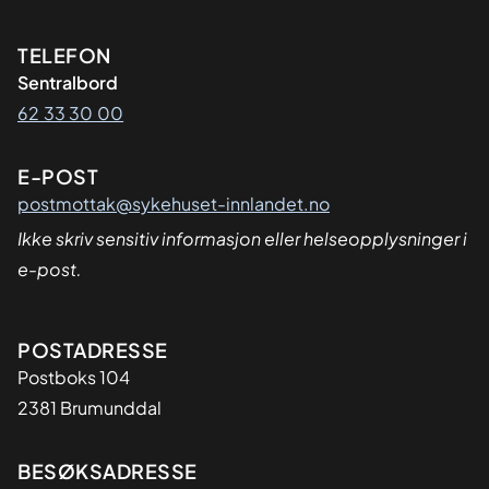
Kontaktinformasjon
TELEFON
Sentralbord
62 33 30 00
E-POST
postmottak@sykehuset-innlandet.no
Ikke skriv sensitiv informasjon eller helseopplysninger i
e-post.
Adresse
POSTADRESSE
Postboks 104
2381 Brumunddal
BESØKSADRESSE