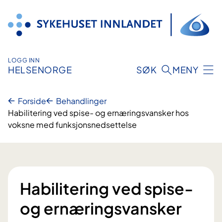
Hopp
til
innhold
LOGG INN
HELSENORGE
SØK
MENY
Forside
Behandlinger
Habilitering ved spise- og ernæringsvansker hos
voksne med funksjonsnedsettelse
Habilitering ved spise-
og ernæringsvansker