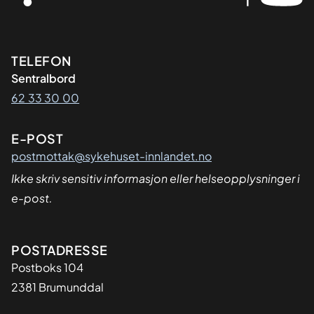
Kontaktinformasjon
TELEFON
Sentralbord
62 33 30 00
E-POST
postmottak@sykehuset-innlandet.no
Ikke skriv sensitiv informasjon eller helseopplysninger i
e-post.
Adresse
POSTADRESSE
Postboks 104
2381 Brumunddal