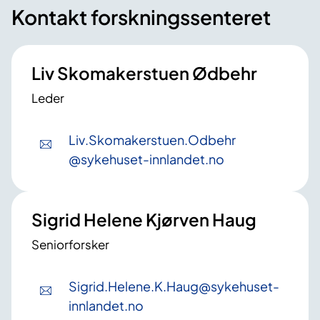
e
Kontakt forskningssenteret
n
r
g
t
G
u
l
Liv Skomakerstuen Ødbehr
n
a
g
Leder
d
d
e
o
j
Liv
.Skomakerstuen
.Odbehr
m
u
@sykehuset-innlandet
.no​
?
l
,
o
Sigrid Helene Kjørv​​​​en Haug
g
m
Seniorforsker
a
n
Sigrid
.Helene
.K
.Haug
@sykehuset-
n
innlandet
.no
e