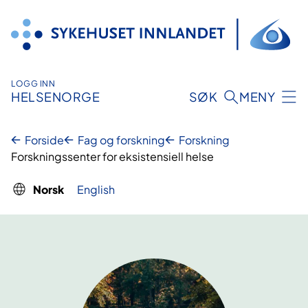
Hopp
til
innhold
LOGG INN
HELSENORGE
SØK
MENY
Forside
Fag og forskning
Forskning
Forskningssenter for eksistensiell helse
Norsk
English