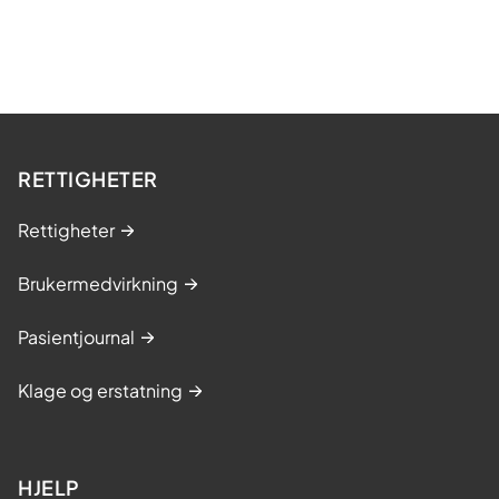
k
t
e
j
u
l
e
RETTIGHETER
u
n
Rettigheter
d
e
Brukermedvirkning
r
Pasientjournal
Klage og erstatning
HJELP