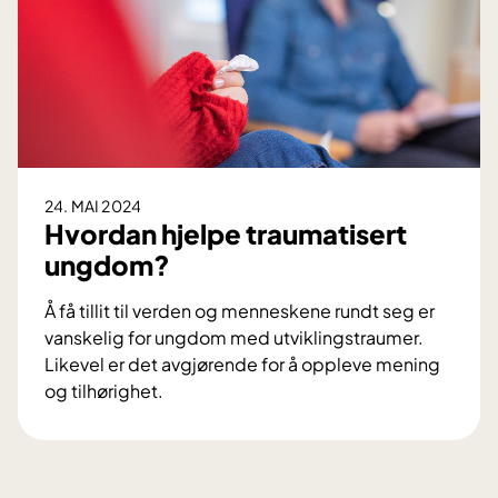
n
h
a
d
d
e
i
k
24. MAI 2024
k
Hvordan hjelpe traumatisert
e
ungdom?
s
n
Å få tillit til verden og menneskene rundt seg er
a
vanskelig for ungdom med utviklingstraumer.
k
Likevel er det avgjørende for å oppleve mening
k
og tilhørighet.
e
H
t
v
p
o
å
r