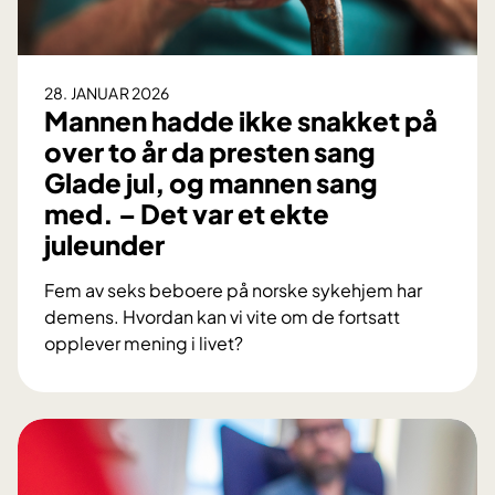
i
s
t
28. JANUAR 2026
e
Mannen hadde ikke snakket på
n
over to år da presten sang
s
Glade jul, og mannen sang
i
med. – Det var et ekte
e
juleunder
l
l
Fem av seks beboere på norske sykehjem har
h
demens. Hvordan kan vi vite om de fortsatt
e
opplever mening i livet?
M
l
a
s
n
e
n
e