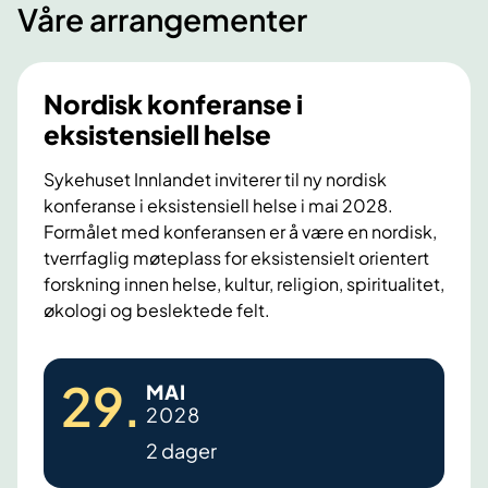
Våre arrangementer
Nordisk konferanse i
eksistensiell helse
Sykehuset Innlandet inviterer til ny nordisk
konferanse i eksistensiell helse i mai 2028.
Formålet med konferansen er å være en nordisk,
tverrfaglig møteplass for eksistensielt orientert
forskning innen helse, kultur, religion, spiritualitet,
økologi og beslektede felt.
N
29
.
MAI
o
2028
r
2 dager
d