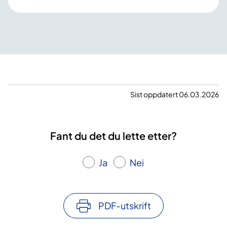
n
s
a
n
g
m
e
d
Sist oppdatert 06.03.2026
.
–
D
Fant du det du lette etter?
e
t
v
Ja
Nei
a
r
e
PDF-utskrift
t
e