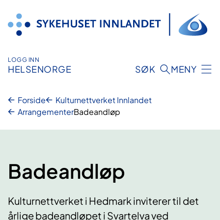
Hopp
til
innhold
LOGG INN
HELSENORGE
SØK
MENY
Forside
Kulturnettverket Innlandet
Arrangementer
Badeandløp
Badeandløp
Kulturnettverket i Hedmark inviterer til det
årlige badeandløpet i Svartelva ved