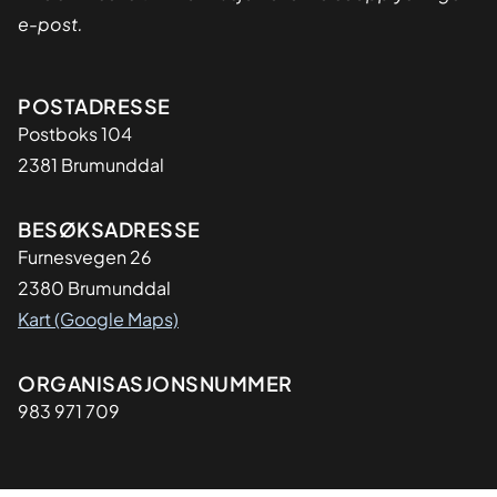
e-post.
Adresse
POSTADRESSE
Postboks 104
2381 Brumunddal
BESØKSADRESSE
Furnesvegen 26
2380 Brumunddal
Kart (Google Maps)
Organisasjon
ORGANISASJONSNUMMER
983 971 709