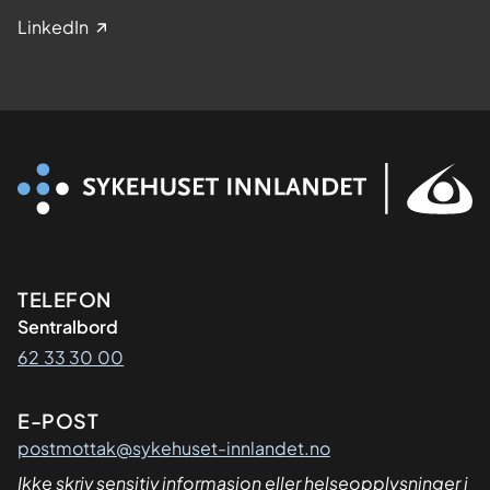
LinkedIn
Kontaktinformasjon
TELEFON
Sentralbord
62 33 30 00
E-POST
postmottak@sykehuset-innlandet.no
Ikke skriv sensitiv informasjon eller helseopplysninger i