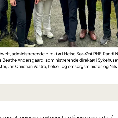
otwelt, administrerende direktør i Helse Sør-Øst RHF, Randi
ce Beathe Andersgaard, administrerende direktør i Sykehuset
ter, Jan Christian Vestre, helse- og omsorgsminister, og Nils 
 om at regjeringen vil prioritere lånesøknaden for å