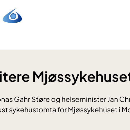
oritere Mjøssykehuse
onas Gahr Støre og helseminister Jan Chr
ust sykehustomta for Mjøssykehuset i M