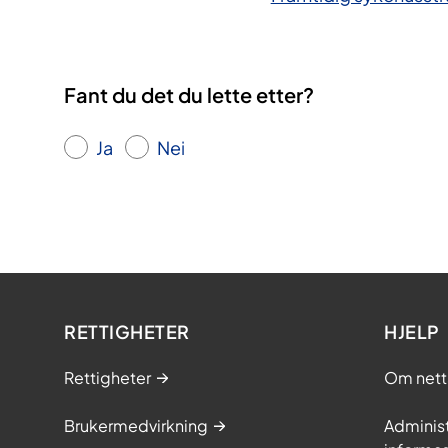
Fant du det du lette etter?
Ja
Nei
RETTIGHETER
HJELP
Rettigheter
Om nett
Brukermedvirkning
Adminis