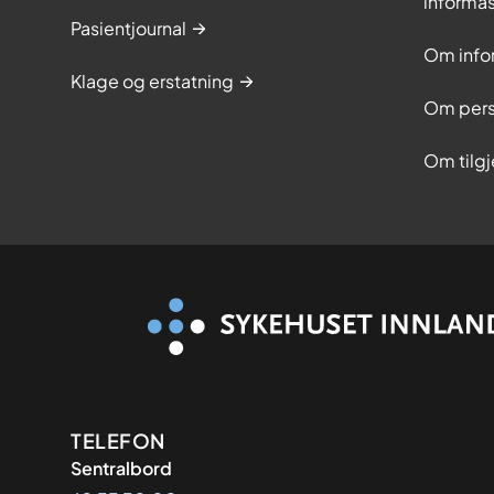
informa
Pasientjournal
Om info
Klage og erstatning
Om pers
Om tilg
Kontaktinformasjon
TELEFON
Sentralbord