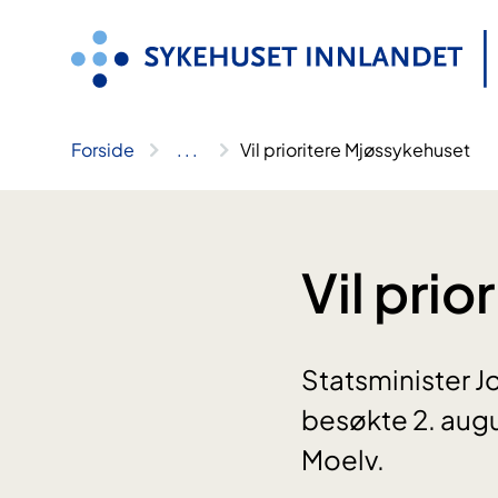
Hopp
til
innhold
Forside
..
.
Vil prioritere Mjøssykehuset
Vil pri
Statsminister J
besøkte 2. aug
Moelv.