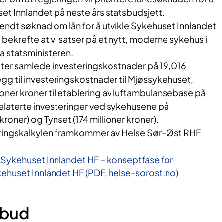
et Innlandet på neste års statsbudsjett.
endt søknad om lån for å utvikle Sykehuset Innlandet
i bekrefte at vi satser på et nytt, moderne sykehus i
sa statsministeren.
er samlede investeringskostnader på 19,016
illegg til investeringskostnader til Mjøssykehuset,
ioner kroner til etablering av luftambulansebase på
elaterte investeringer ved sykehusene på
 kroner) og Tynset (174 millioner kroner).
ringskalkylen framkommer av Helse Sør-Øst RHF
Sykehuset Innlandet HF – konseptfase for
kehuset Innlandet HF (PDF, helse-sorost.no)
ilbud