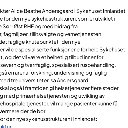
ktør Alice Beathe Andersgaard i Sykehuset Innlandet
 for den nye sykehusstrukturen, som er utviklet i
 Sør-Øst RHF og med bidrag fra
 fagmiljøer, tillitsvalgte og vernetjenesten.
det faglige knutepunktet i den nye
r vil de spesialiserte funksjonene for hele Sykehuset
 og det vil være et helhetlig tilbud innenfor
severn og tverrfaglig, spesialisert rusbehandling.
så en arena forskning, undervisning og faglig
 med tre universiteter, sa Andersgaard.
kal også i framtiden gi helsetjenester flere steder.
 med primærhelsetjenesten og utvikling av
ehospitale tjenester, vil mange pasienter kunne få
 nærmere der de bor.
or den nye sykehusstrukturen i Innlandet:
uktur