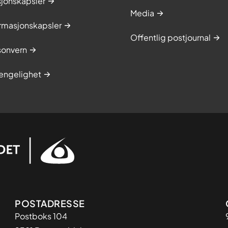
sjonskapsler
Media
rmasjonskapsler
Offentlig postjournal
onvern
jengelighet
Adresse
POSTADRESSE
Postboks 104