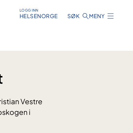
LOGG INN
HELSENORGE
SØK
MENY
t
istian Vestre
oskogen i