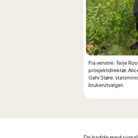
Fra venstre: Terje Ro
prosjektdirektør, Ali
Gahr Støre, statsminis
brukerutvalget.
De hadde med signaler