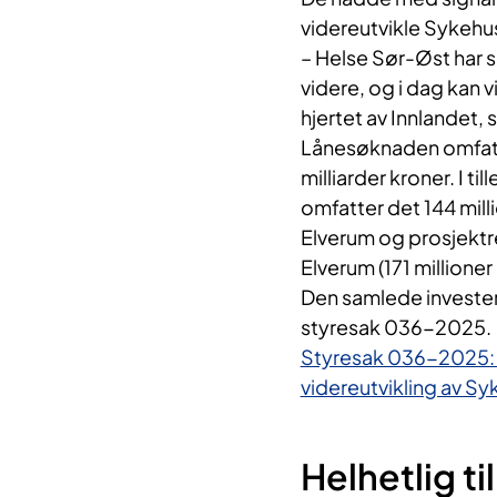
videreutvikle Sykehus
– Helse Sør-Øst har s
videre, og i dag kan v
hjertet av Innlandet, 
Lånesøknaden omfatt
milliarder kroner. I t
omfatter det 144 mill
Elverum og prosjektr
Elverum (171 millioner
Den samlede investe
styresak 036-2025.
Styresak 036-2025: 
videreutvikling av Sy
Helhetlig t