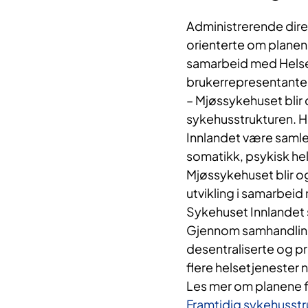
Administrerende dire
orienterte om planene
samarbeid med Helse
brukerrepresentanter,
– Mjøssykehuset blir 
sykehusstrukturen. He
Innlandet være samlet,
somatikk, psykisk hel
Mjøssykehuset blir og
utvikling i samarbeid
Sykehuset Innlandet s
Gjennom samhandling
desentraliserte og pr
flere helsetjenester
Les mer om planene f
Framtidig sykehusstr