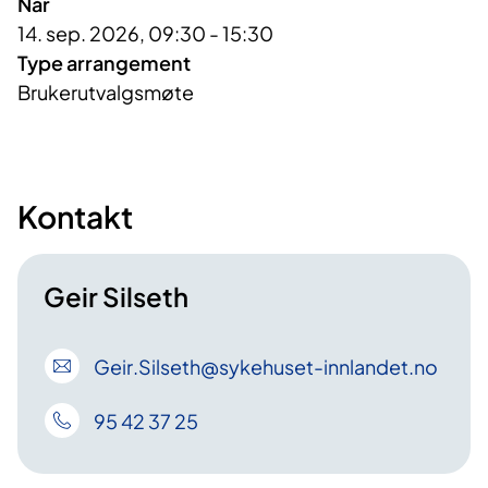
Når
14. sep. 2026, 09:30 - 15:30
Type arrangement
Brukerutvalgsmøte
Kontakt
Geir Silseth
Geir
.Silseth
@sykehuset-innlandet
.no
95 42 37 25