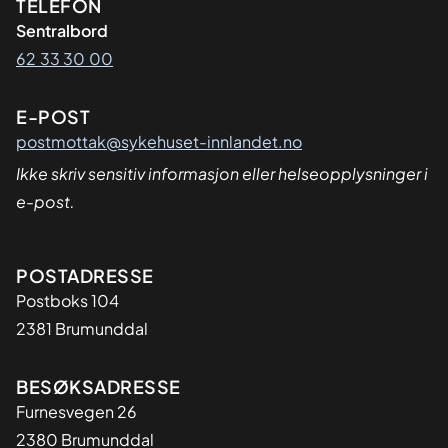
Kontaktinformasjon
TELEFON
Sentralbord
62 33 30 00
E-POST
postmottak@sykehuset-innlandet.no
Ikke skriv sensitiv informasjon eller helseopplysninger i
e-post.
Adresse
POSTADRESSE
Postboks 104
2381 Brumunddal
BESØKSADRESSE
Furnesvegen 26
2380 Brumunddal