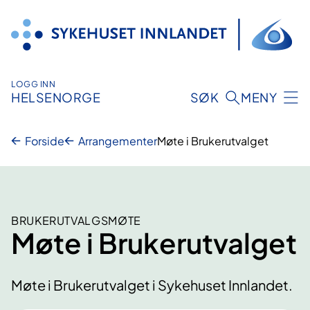
Hopp
til
innhold
LOGG INN
HELSENORGE
SØK
MENY
Forside
Arrangementer
Møte i Brukerutvalget
BRUKERUTVALGSMØTE
Møte i Brukerutvalget
Møte i Brukerutvalget i Sykehuset Innlandet.