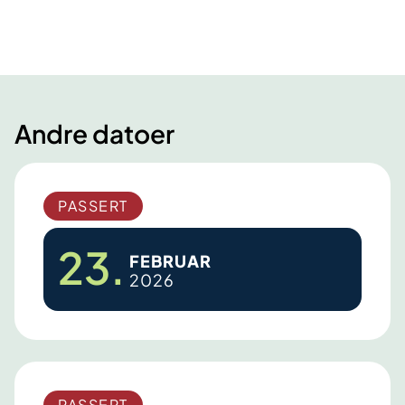
Andre datoer
PASSERT
23.
FEBRUAR
2026
M
ø
t
e
PASSERT