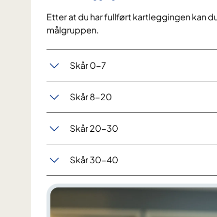
Etter at du har fullført kartleggingen kan d
målgruppen.
Skår 0-7
Skår 8-20
Skår 20-30
Skår 30-40