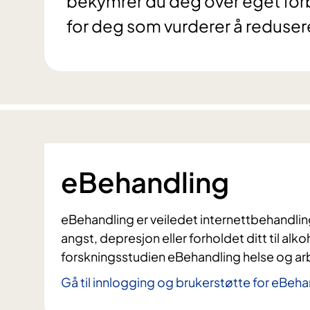
bekymrer du deg over eget forbr
for deg som vurderer å redusere 
eBehandling
eBehandling er veiledet internettbehandling
angst, depresjon eller forholdet ditt til alko
forskningsstudien eBehandling helse og ar
Gå til innlogging og brukerstøtte for eBeha