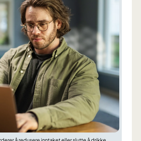
erer å redusere inntaket eller slutte å drikke.