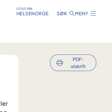
LOGG INN
HELSENORGE
SØK
MENY
PDF-
utskrift
ler