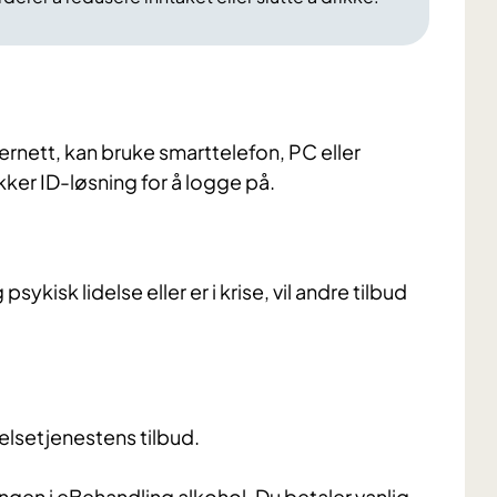
ternett, kan bruke smarttelefon, PC eller
ikker ID-løsning for å logge på.
psykisk lidelse eller er i krise, vil andre tilbud
lsetjenestens tilbud.
ngen i eBehandling alkohol. Du betaler vanlig