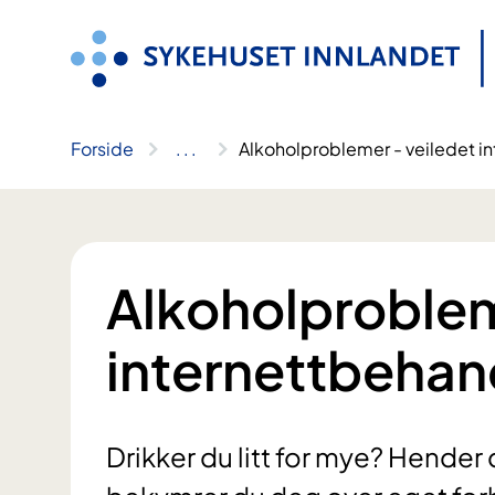
Hopp
til
innhold
Forside
..
.
Alkoholproblemer - veiledet i
Alkoholproblem
internettbehan
Drikker du litt for mye? Hender d