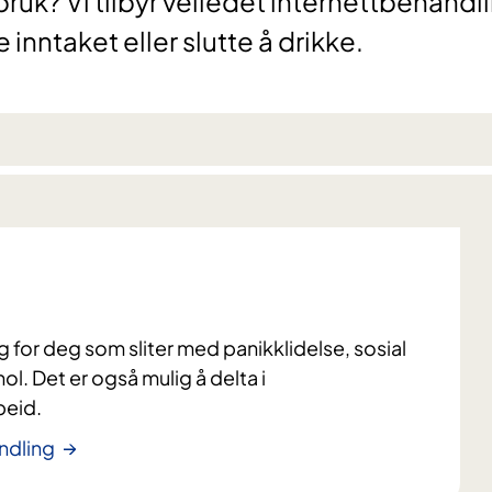
uk? Vi tilbyr veiledet internettbehandl
inntaket eller slutte å drikke.
 for deg som sliter med panikklidelse, sosial
hol. Det er også mulig å delta i
beid.
ndling